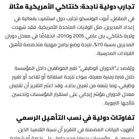
تجارب دولية ناجحة: كنتاكي الأمريكية مثالاً
في المقابل، أبرزت اليونسكو تجارب دول استثمرت بفعالية في
إعداد المديرين، مثل الولايات المتحدة الأمريكية. فقد شهدت
ولاية كنتاكي، بين عامي 2005 و2010، انخفاضًا في معدل دوران
المديرين بنسبة 70%، نتيجة وضع برامج مهنية متخصصة لتأهيل
القيادات المدرسية.
ويُقصد بـ”الدوران الوظيفي” تغير الموظفين داخل المؤسسة
خلال فترة زمنية معينة، سواء نتيجة استقالة أو تقاعد أو تغيير
وظيفي، وما يتبعه من تعيين بدلاء. وقد اعتبر التقرير أن تقليص
معدل الدوران مؤشر إيجابي على استقرار المؤسسات وتحسين
نتائجها التربوية.
تفاوتات دولية في نسب التأهيل الرسمي
أظهرت البيانات المضمنة في التقرير أن نسبة التلاميذ الذين
يدرسون في مؤسسات يديرها مدير حاصل على رخصة أو شهادة