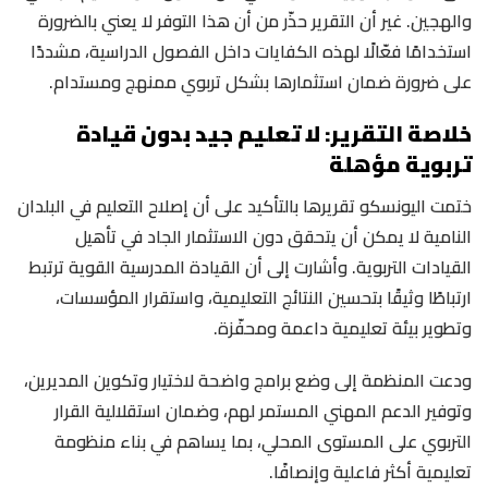
والهجين. غير أن التقرير حذّر من أن هذا التوفر لا يعني بالضرورة
استخدامًا فعّالًا لهذه الكفايات داخل الفصول الدراسية، مشددًا
على ضرورة ضمان استثمارها بشكل تربوي ممنهج ومستدام.
خلاصة التقرير: لا تعليم جيد بدون قيادة
تربوية مؤهلة
ختمت اليونسكو تقريرها بالتأكيد على أن إصلاح التعليم في البلدان
النامية لا يمكن أن يتحقق دون الاستثمار الجاد في تأهيل
القيادات التربوية. وأشارت إلى أن القيادة المدرسية القوية ترتبط
ارتباطًا وثيقًا بتحسين النتائج التعليمية، واستقرار المؤسسات،
وتطوير بيئة تعليمية داعمة ومحفّزة.
ودعت المنظمة إلى وضع برامج واضحة لاختيار وتكوين المديرين،
وتوفير الدعم المهني المستمر لهم، وضمان استقلالية القرار
التربوي على المستوى المحلي، بما يساهم في بناء منظومة
تعليمية أكثر فاعلية وإنصافًا.