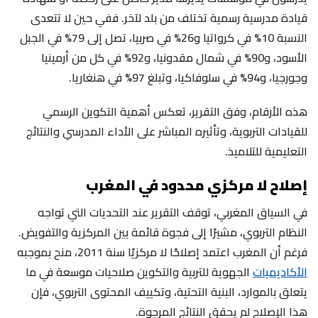
قيادة مدرسية رسمية تختلف من بلد لآخر. ففي حين لا تتعدى
النسبة 10% في كرواتيا و26% في صربيا، تصل إلى 79% في الجبل
الأسود، و90% في شمال مقدونيا، و92% في كل من أرمينيا
وجورجيا، و94% في سلوفاكيا، وتبلغ 97% في هنغاريا.
هذه الأرقام، وفق التقرير، تعكس أهمية التكوين الرسمي
للقيادات التربوية، وتأثيره المباشر على الأداء المدرسي والنتائج
التعليمية للتلاميذ.
إصلاح لا مركزي محدود في المغرب
في السياق المغربي، توقف التقرير عند التحديات التي تواجه
النظام التربوي، مشيرًا إلى فجوة قائمة بين المركزية والتفويض.
فرغم أن المغرب اعتمد إصلاحًا لا مركزيًا سنة 2011، منح بموجبه
الأكاديميات
الجهوية للتربية والتكوين صلاحيات موسعة في ما
يتعلق بالموارد، البنية التحتية، وتكييف المحتوى التربوي، فإن
هذا الإصلاح لم يحقق النتائج المرجوة.