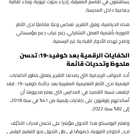
يساهمون في تقاسم المعرفة، إجراء بحوث تربوية، وبناء ثقافة
جماعية داخل المدرسة.
هذه الدينامية، وفق التقرير، تعكس وعيًا متناميًا لدى الأطر
التربوية بأهمية العمل التشاركي، رغم غياب دعم مؤسساتي
واضح لهذه الأدوار القيادية غير الرسمية.
الكفايات الرقمية بعد كوفيد-19: تحسن
ملحوظ وتحديات قائمة
أحد الجوانب الإيجابية التي رصدها التقرير يتعلق بتطور الكفايات
الرقمية لدى الأطر التعليمية المغربية بعد جائحة كوفيد-19. فقد
ارتفعت نسبة التلاميذ في المدارس التي يعتبر مديروها أن
أساتذتهم يتوفرون على كفايات رقمية من 41% في سنة 2018،
إلى 82% سنة 2022.
وتعتبر اليونسكو هذا التحول مؤشرا على تحسن قدرات التكيّف
لدى الكوادر التربوية، خصوصًا في ظل التحول نحو التعليم الرقمي