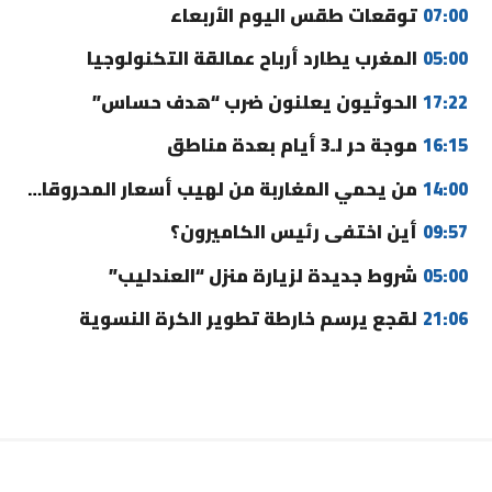
07:00
توقعات طقس اليوم الأربعاء
05:00
المغرب يطارد أرباح عمالقة التكنولوجيا
17:22
الحوثيون يعلنون ضرب “هدف حساس”
16:15
موجة حر لـ3 أيام بعدة مناطق
14:00
من يحمي المغاربة من لهيب أسعار المحروقات؟
09:57
أين اختفى رئيس الكاميرون؟
05:00
شروط جديدة لزيارة منزل “العندليب”
21:06
لقجع يرسم خارطة تطوير الكرة النسوية