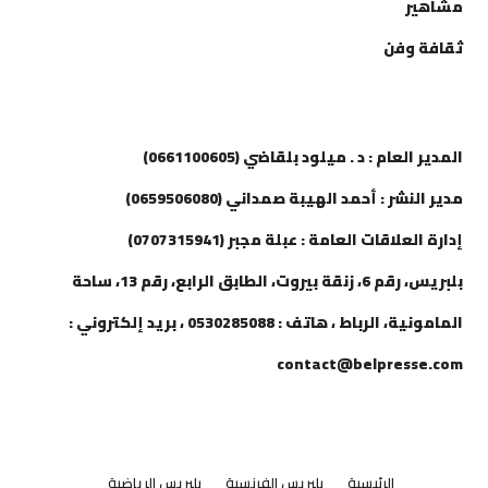
مشاهير
ثقافة وفن
إتصل بنا
المدير العام : د . ميلود بلقاضي (0661100605)
مدير النشر : أحمد الهيبة صمداني (0659506080)
إدارة العلاقات العامة : عبلة مجبر (0707315941)
بلبريس، رقم 6، زنقة بيروت، الطابق الرابع، رقم 13، ساحة
المامونية، الرباط ، هاتف : 0530285088 ، بريد إلكتروني :
contact@belpresse.com
الرئيسية
بلبريس الفرنسية
بلبريس الرياضية