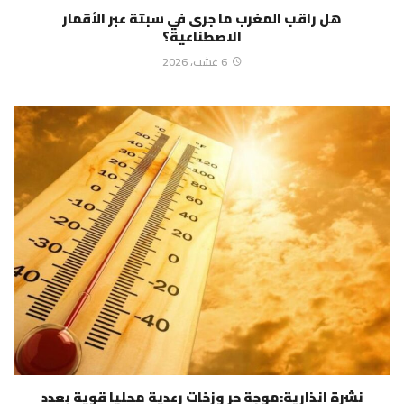
هل راقب المغرب ما جرى في سبتة عبر الأقمار
الاصطناعية؟
6 غشت، 2026
نشرة انذارية:موجة حر وزخات رعدية محليا قوية بعدد