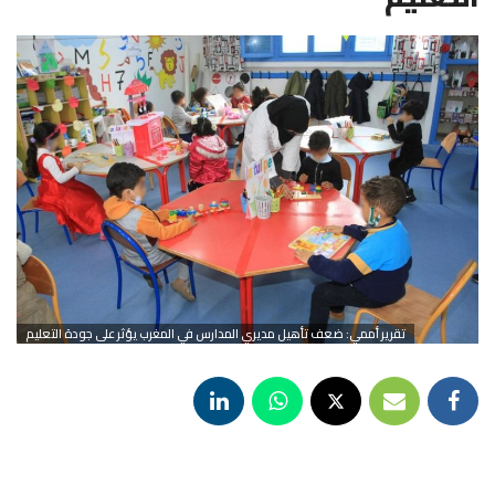
تقرير أممي: ضعف تأهيل مديري المدارس في المغرب يؤثر على جودة التعليم