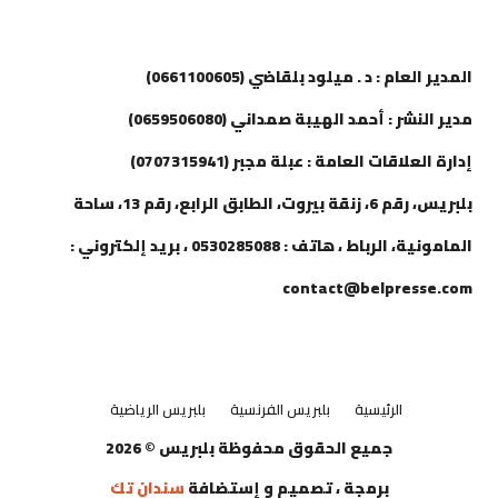
إتصل بنا
المدير العام : د . ميلود بلقاضي (0661100605)
مدير النشر : أحمد الهيبة صمداني (0659506080)
إدارة العلاقات العامة : عبلة مجبر (0707315941)
بلبريس، رقم 6، زنقة بيروت، الطابق الرابع، رقم 13، ساحة
المامونية، الرباط ، هاتف : 0530285088 ، بريد إلكتروني :
contact@belpresse.com
الرئيسية
بلبريس الفرنسية
بلبريس الرياضية
جميع الحقوق محفوظة بلبريس © 2026
برمجة ، تصميم و إستضافة
سندان تك