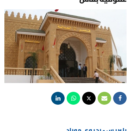
بلبريس - رحيوي موراد