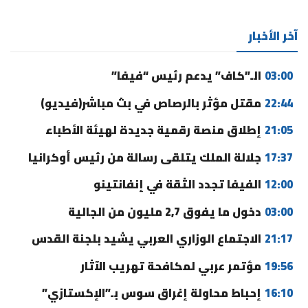
آخر الأخبار
03:00
الـ”كاف” يدعم رئيس “فيفا”
22:44
مقتل مؤثر بالرصاص في بث مباشر(فيديو)
21:05
إطلاق منصة رقمية جديدة لهيئة الأطباء
17:37
جلالة الملك يتلقى رسالة من رئيس أوكرانيا
12:00
الفيفا تجدد الثقة في إنفانتينو
03:00
دخول ما يفوق 2,7 مليون من الجالية
21:17
الاجتماع الوزاري العربي يشيد بلجنة القدس
19:56
مؤتمر عربي لمكافحة تهريب الآثار
16:10
إحباط محاولة إغراق سوس بـ”الإكستازي”