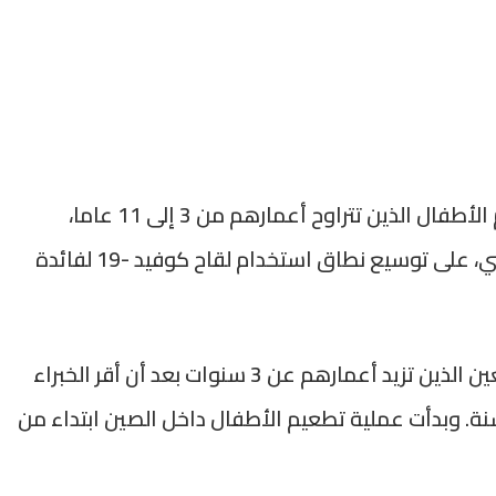
وبدأت الصين، في أكتوبر المنصرم، حملة تطعيم الأطفال الذين تتراوح أعمارهم من 3 إلى 11 عاما،
بعدما وافقت السلطات الصحية، الصيف الماضي، على توسيع نطاق استخدام لقاح كوفيد -19 لفائدة
وجاءت خطوة توسيع نطاق التطعيم لغير البالغين الذين تزيد أعمارهم عن 3 سنوات بعد أن أقر الخبراء
مة اللقاحات للأطفال بين 3 سنوات و17 سنة. وبدأت عملية تطعيم الأطفال داخل الصين ابتداء من