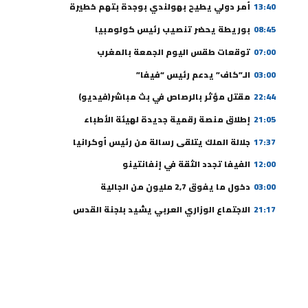
13:40
أمر دولي يطيح بهولندي بوجدة بتهم خطيرة
08:45
بوريطة يحضر تنصيب رئيس كولومبيا
07:00
توقعات طقس اليوم الجمعة بالمغرب
03:00
الـ”كاف” يدعم رئيس “فيفا”
22:44
مقتل مؤثر بالرصاص في بث مباشر(فيديو)
21:05
إطلاق منصة رقمية جديدة لهيئة الأطباء
17:37
جلالة الملك يتلقى رسالة من رئيس أوكرانيا
12:00
الفيفا تجدد الثقة في إنفانتينو
03:00
دخول ما يفوق 2,7 مليون من الجالية
21:17
الاجتماع الوزاري العربي يشيد بلجنة القدس