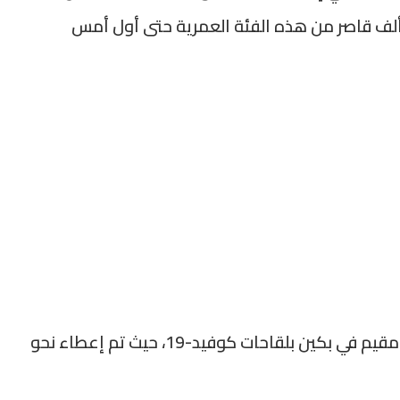
وام و11 عاما، حيث تم تطعيم أكثر من 950 ألف قاصر من هذه الفئة العمرية حتى أول أمس
وبشكل عام، تم تطعيم ما إجماله 21,6 مليون مقيم في بكين بلقاحات كوفيد-19، حيث تم إعطاء نحو