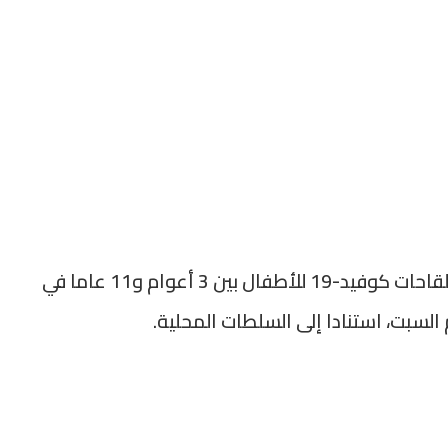
تم إعطاء ما إجماله 951 ألف و100 جرعة من لقاحات كوفيد-19 للأطفال بين 3 أعوام و11 عاما في
 السبت، استنادا إلى السلطات المحلية.