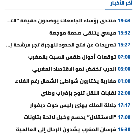
آخر الأخبار
19:43
منتدى رؤساء الجامعات يوضحون حقيقة “التوقيت الميسر” ورسوم التسجيل
15:32
ميسي يتلقى صدمة موجعة
15:27
تصريحات عن فتح الحدود للهجرة تجر مرشحة إلى القضاء
07:00
توقعات أحوال طقس السبت بالمغرب
05:00
الحرب تخفض نمو الاقتصاد المغربي
01:00
مغاربة يختارون شواطئ الشمال رغم الغلاء
22:00
نقابات النقل تلوح بإضراب وطني
17:17
جلالة الملك يهنئ رئيس كوت ديفوار
17:00
“الاستقلال” يحسم وكيل لائحة بتاونات
14:30
فرسان المغرب يشدون الرحال إلى العالمية