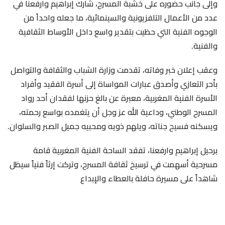
وإلى جانب حضوره على خشبة المسرح، شارك إبراهيم وارفعنا في
عدد من الأعمال التلفزيونية والسينمائية، ما جعله واحداً من
الوجوه الفنية التي حظيت بتقدير واسع داخل الأوساط الثقافية
والفنية.
وعقب إعلان خبر وفاته، تقدمت وزارة الشباب والثقافة والتواصل
بأحر التعازي وأصدق عبارات المواساة إلى أسرة الفقيد وأفراد
الأسرة الفنية المغربية، معبرة عن بالغ حزنها لفقدان أحد رواد
المسرح الوطني، وداعية الله عز وجل أن يتغمده بواسع رحمته،
ويسكنه فسيح جناته، ويلهم ذويه ومحبيه جميل الصبر والسلوان.
برحيل إبراهيم وارفعنا، تفقد الساحة الفنية المغربية قامة
مسرحية أسهمت في ترسيخ ثقافة المسرح، وتركت إرثاً فنياً سيظل
شاهداً على مسيرة حافلة بالعطاء والإبداع