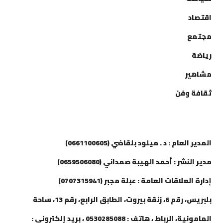
اقتصاد
مجتمع
رياضة
مشاهير
ثقافة وفن
إتصل بنا
المدير العام : د . ميلود بلقاضي (0661100605)
مدير النشر : أحمد الهيبة صمداني (0659506080)
إدارة العلاقات العامة : عبلة مجبر (0707315941)
بلبريس، رقم 6، زنقة بيروت، الطابق الرابع، رقم 13، ساحة
المامونية، الرباط ، هاتف : 0530285088 ، بريد إلكتروني :