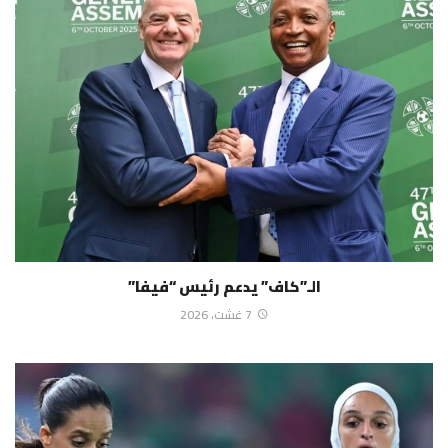
الـ”كاف” يدعم رئيس “فيفا”
7 غشت، 2026