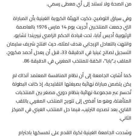
من الصحة ولا تستند إلى أي معطى رسمي.
وفي سياق التوضيح، ذكرت الهيئة الكروية الغينية بأن المباراة
التي جمعت المنتخبين أُجريت يوم 14 مارس 1976 بالعاصمة
الإثيوبية أديس أبابا، تحت قيادة الحكم الزامبي نييريندا تشايو،
وانتهت بالتعادل الإيجابي هدف لمثله، حيث افتتح شريف سليمان
التسجيل لصالح غينيا في الدقيقة 33، قبل أن يعدل أحمد مكروح،
الملقب بـ”بابا”، الكفة للمنتخب المغربي في الدقيقة 86.
كما أشارت الجامعة إلى أن نظام المنافسة المعتمد آنذاك لم
يكن يتضمن مباراة نهائية بصيغتها التقليدية، إذ كانت البطولة
تُحسم عبر مجموعة نهائية بنظام دوري مصغر بين المنتخبات
المتأهلة، وهو ما أفضى إلى تتويج المنتخب المغربي باللقب
القاري بعد تصدره الترتيب، فيما حل المنتخب الغيني في المركز
الثاني.
وشددت الجامعة الغينية لكرة القدم على تمسكها باحترام