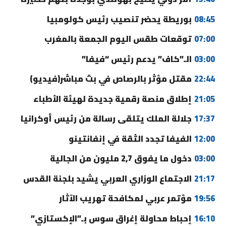
08:45
بوريطة يحضر تنصيب رئيس كولومبيا
07:00
توقعات طقس اليوم الجمعة بالمغرب
03:00
الـ”كاف” يدعم رئيس “فيفا”
22:44
مقتل مؤثر بالرصاص في بث مباشر(فيديو)
21:05
إطلاق منصة رقمية جديدة لهيئة الأطباء
17:37
جلالة الملك يتلقى رسالة من رئيس أوكرانيا
12:00
الفيفا تجدد الثقة في إنفانتينو
03:00
دخول ما يفوق 2,7 مليون من الجالية
21:17
الاجتماع الوزاري العربي يشيد بلجنة القدس
19:56
مؤتمر عربي لمكافحة تهريب الآثار
16:10
إحباط محاولة إغراق سوس بـ”الإكستازي”