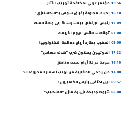
19:56
مؤتمر عربي لمكافحة تهريب الآثار
16:10
إحباط محاولة إغراق سوس بـ”الإكستازي”
12:09
رئيس البرتغال يبعث رسالة إلى جلالة الملك
07:00
توقعات طقس اليوم الأربعاء
05:00
المغرب يطارد أرباح عمالقة التكنولوجيا
17:22
الحوثيون يعلنون ضرب “هدف حساس”
16:15
موجة حر لـ3 أيام بعدة مناطق
14:00
من يحمي المغاربة من لهيب أسعار المحروقات؟
09:57
أين اختفى رئيس الكاميرون؟
05:00
شروط جديدة لزيارة منزل “العندليب”