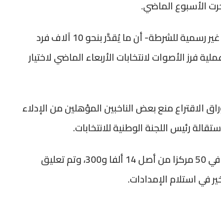
 جرت الأسبوع الماضي.
وذكرت وكالة يونهاب للأنباء -نقلا عن تقديرات غير رسمية للشرطة- أن ما يُقدَّر بنحو 10 آلاف فرد
ة فرز الأصوات لانتخابات الأربعاء الماضي لاختيار
 الاقتراع منع بعض الناخبين المؤهلين من الإدلاء
تقالة رئيس اللجنة الوطنية للانتخابات.
وتقول لجنة الانتخابات إن أوراق الاقتراع نفدت في 50 مركزا من أصل 14 ألفا و300، وتم تعليق