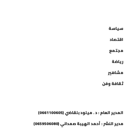
التصنيفات
سياسة
اقتصاد
مجتمع
رياضة
مشاهير
ثقافة وفن
إتصل بنا
المدير العام : د . ميلود بلقاضي (0661100605)
مدير النشر : أحمد الهيبة صمداني (0659506080)