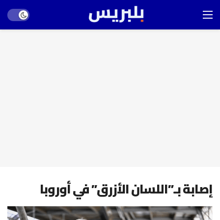
Dark mode
إصابة بـ”اللسان الأزرق” في أوروبا