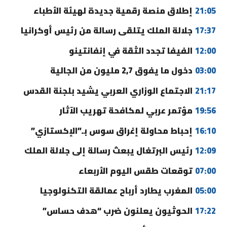
21:05
إطلاق منصة رقمية جديدة لهيئة الأطباء
17:37
جلالة الملك يتلقى رسالة من رئيس أوكرانيا
12:00
الفيفا تجدد الثقة في إنفانتينو
03:00
دخول ما يفوق 2,7 مليون من الجالية
21:17
الاجتماع الوزاري العربي يشيد بلجنة القدس
19:56
مؤتمر عربي لمكافحة تهريب الآثار
16:10
إحباط محاولة إغراق سوس بـ”الإكستازي”
12:09
رئيس البرتغال يبعث رسالة إلى جلالة الملك
07:00
توقعات طقس اليوم الأربعاء
05:00
المغرب يطارد أرباح عمالقة التكنولوجيا
17:22
الحوثيون يعلنون ضرب “هدف حساس”