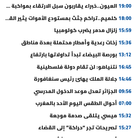
19:00
العيون..خبراء يقاربون سبل الارتقاء بمواكبة مغاربة العالم وتحسين الخدمات
18:00
كلميم..تراكم جثث بمستودع الأموات يثير القلق ومطالب بالتدخل
15:59
زلزال مدمر يضرب كولومبيا
15:36
زخات رعدية وأمطار محتملة بعدة مناطق
13:12
بورصة البيضاء تبدأ تداولاتها بارتفاع
16:45
نتنياهو: لن تقام دولة فلسطينية
14:46
جلالة الملك يهنئ رئيس سنغافورة
09:56
الجزائر تعدل موعد الدخول المدرسي
07:00
أحوال الطقس اليوم الأحد بالمغرب
15:32
ميسي يتلقى صدمة موجعة
15:27
تصريحات تجر “حراكة” إلى القضاء