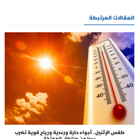
المقالات المرتبطة
طقس الإثنين.. أجواء حارة ورعدية ورياح قوية تضرب
عددا من مناطق المملكة