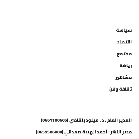
التصنيفات
سياسة
اقتصاد
مجتمع
رياضة
مشاهير
ثقافة وفن
إتصل بنا
المدير العام : د . ميلود بلقاضي (0661100605)
مدير النشر : أحمد الهيبة صمداني (0659506080)