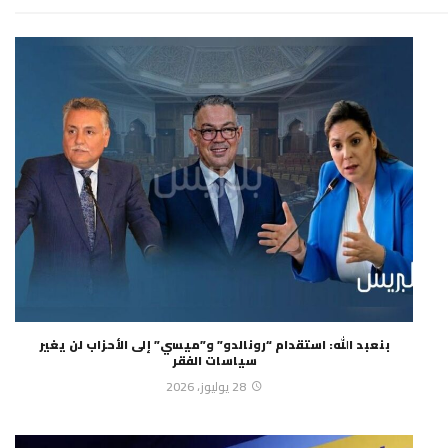
بنعبد الله: استقدام “رونالدو” و”ميسي” إلى الأحزاب لن يغير
سياسات الفقر
28 يوليوز، 2026