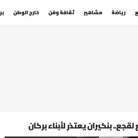
رياضة
مشاهير
ثقافة وفن
خارج الوطن
بر
قجع.. بنكيران يعتذر لأبناء بركان