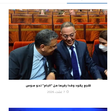
لقجع يقود وفدا رفيعا من “البام” نحو سوس
7 غشت، 2026