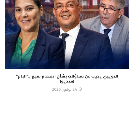
التويزي يجيب عن تساؤلات بشأن انضمام لقجع لـ”البام”
(فيديو)
24 يوليوز، 2026