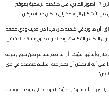
وأكد بنكيران، في تدوينة نشرها صباح اليوم الاثنين 17 أكتوبر الجاري، على صفحته الرسمية بموقع
من الأشكال للإساءة إلى سكان مدينة بركان”.
ياق، أن ما ورد في كلمته كان جزءا من حديث ودي جمعه
 حول النكت والفكاهة، وتم تداوله خارج سياقه الحقيقي.
 بركان وأبنائها، مؤكدا أن ما صدر منه لم يكن سوى مزحة
ا على أنه لا يمكن أن تصدر عنه إساءة متعمدة في حق
يين”.
ذارا صريحا لأبناء بركان، مؤكدا حرصه على توضيح موقفه