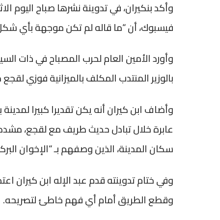
فيسبوك، أن “ما قاله لم تكن موجهة بأي شكل 
وأورد الأمين العام لحرب المصباح في ذات الس
بالوزير المنتدب المكلف بالميزانية فوزي لقجع
وأضاف ابن كيران أنه يكن تقديرا كبيرا لمدينة
عابرة خلال تبادل حديث طريف مع لقجع، مشدد
سكان المدينة، الذين وصفهم بـ “الإخوان البركان
وفي ختام تدوينته قدم عبد الإله ابن كيران اعت
وقطع الطريق أمام أي فهم خاطئ لتصريحه.