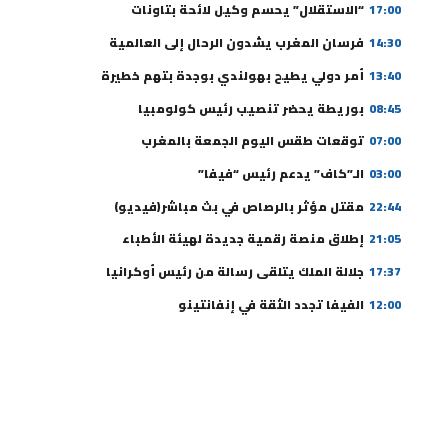
17:00
“الاستقلال” يحسم وكيل لائحة بتاونات
14:30
فرسان المغرب يشدون الرحال إلى العالمية
13:40
أمر دولي يطيح بهولندي بوجدة بتهم خطيرة
08:45
بوريطة يحضر تنصيب رئيس كولومبيا
07:00
توقعات طقس اليوم الجمعة بالمغرب
03:00
الـ”كاف” يدعم رئيس “فيفا”
22:44
مقتل مؤثر بالرصاص في بث مباشر(فيديو)
21:05
إطلاق منصة رقمية جديدة لهيئة الأطباء
17:37
جلالة الملك يتلقى رسالة من رئيس أوكرانيا
12:00
الفيفا تجدد الثقة في إنفانتينو