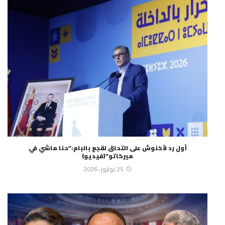
أول رد لأخنوش على التحاق لقجع بالبام:”حنا ماشي في
ميركاتو”(فيديو)
25 يوليوز، 2026