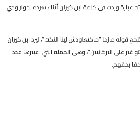
ته عبارة وردت في كلمة ابن كيران أثناء سرده لحوار ودي
ع قوله مازحا “ماكتعاودش لينا النكت”، ليرد ابن كيران
 غير على البركانيين”، وهي الجملة التي اعتبرها عدد
حفا بحقهم.