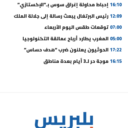
16:10
إحباط محاولة إغراق سوس بـ”الإكستازي”
12:09
رئيس البرتغال يبعث رسالة إلى جلالة الملك
07:00
توقعات طقس اليوم الأربعاء
05:00
المغرب يطارد أرباح عمالقة التكنولوجيا
17:22
الحوثيون يعلنون ضرب “هدف حساس”
16:15
موجة حر لـ3 أيام بعدة مناطق