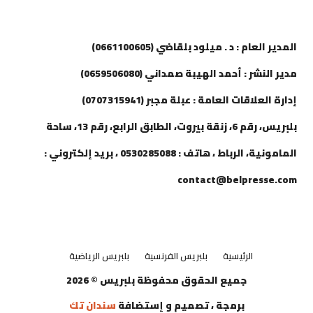
إتصل بنا
المدير العام : د . ميلود بلقاضي (0661100605)
مدير النشر : أحمد الهيبة صمداني (0659506080)
إدارة العلاقات العامة : عبلة مجبر (0707315941)
بلبريس، رقم 6، زنقة بيروت، الطابق الرابع، رقم 13، ساحة
المامونية، الرباط ، هاتف : 0530285088 ، بريد إلكتروني :
contact@belpresse.com
الرئيسية
بلبريس الفرنسية
بلبريس الرياضية
جميع الحقوق محفوظة بلبريس © 2026
برمجة ، تصميم و إستضافة
سندان تك