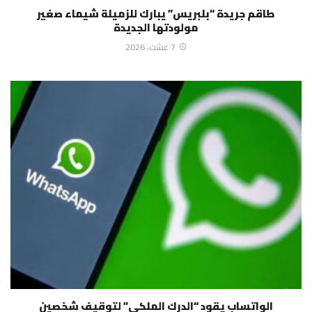
طاقم جريدة “بلبريس” يبارك للزميلة شيماء صغير
مولودتها الجديدة
7 غشت، 2026
الواتساب يقود “الدرك الملكي” لتوقيف شخصين