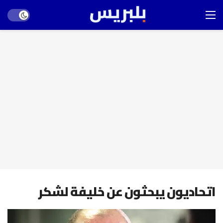
Dark mode
اتحاديون يبحثون عن خليفة لشكر