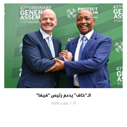
الـ”كاف” يدعم رئيس “فيفا”
7 غشت، 2026