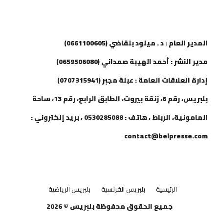
إتصل بنا
المدير العام : د . ميلود بلقاضي (0661100605)
مدير النشر : أحمد الهيبة صمداني (0659506080)
إدارة العلاقات العامة : عبلة مجبر (0707315941)
بلبريس، رقم 6، زنقة بيروت، الطابق الرابع، رقم 13، ساحة
المامونية، الرباط ، هاتف : 0530285088 ، بريد إلكتروني :
contact@belpresse.com
الرئيسية
بلبريس الفرنسية
بلبريس الرياضية
جميع الحقوق محفوظة بلبريس © 2026