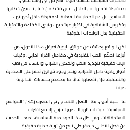
فالأحزاب السياسية مطالَبة اليوم، أكثر من أي وقت مضى،
بدمقرطة نفسها من الداخل، ليس فقط من خلال تحسين خطابها
السياسي، بل عبر الممارسة الفعلية للدمقرطة داخل أجهزتها،
وتكريس الشفافية في اختيار مرشحيها، وتبني الكفاءة والتمثيلية
الحقيقية بدل الولاءات الفوقية.
لكن الواقع يكشف عن عوائق بنيوية تعرقل هذا التحول، من
أبرزها تحكّم النخب التقليدية في مفاصل القرار الحزبي، وغياب
آليات حقيقية لتجديد النخب وتمكين الشباب والنساء من لعب
أدوار ريادية داخل الأحزاب. ورغم وجود قوانين تحفز على التعددية
والتمثيلية، فإن تفعيلها غالبًا ما يصطدم بحسابات انتخابوية
ضيقة.
من جهة أخرى، يظل الفعل الانتخابي في المغرب رهين “المواسم
السياسية”، حيث لا يظهر الحضور الحزبي إلا مع اقتراب
الاستحقاقات. وفي ظل هذا الموسمية السياسية، يصعب الحديث
عن فعل انتخابي ديمقراطي نابع من تربية مدنية حقيقية.