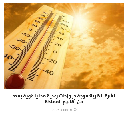
نشرة انذارية:موجة حر وزخات رعدية محليا قوية بعدد
من أقاليم المملكة
6 غشت، 2026