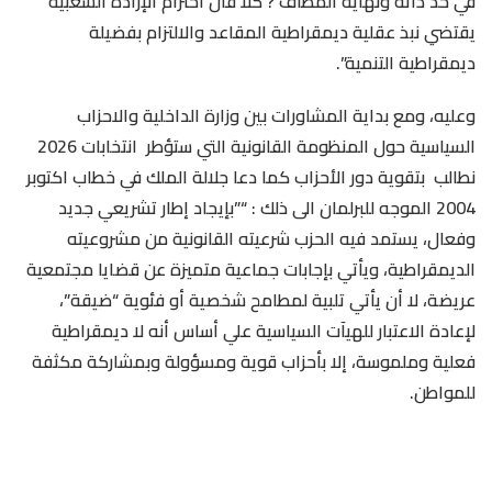
في حد ذاته ونهاية المطاف ? كلا فان احترام الإرادة الشعبية
يقتضي نبذ عقلية ديمقراطية المقاعد والالتزام بفضيلة
ديمقراطية التنمية”.
وعليه، ومع بداية المشاورات بين وزارة الداخلية والاحزاب
السياسية حول المنظومة القانونية التي ستؤطر انتخابات 2026
نطالب بتقوية دور الأحزاب كما دعا جلالة الملك في خطاب اكتوبر
2004 الموجه للبرلمان الى ذلك : “”بإيجاد إطار تشريعي جديد
وفعال، يستمد فيه الحزب شرعيته القانونية من مشروعيته
الديمقراطية، ويأتي بإجابات جماعية متميزة عن قضايا مجتمعية
عريضة، لا أن يأتي تلبية لمطامح شخصية أو فئوية “ضيقة”،
لإعادة الاعتبار للهيآت السياسية علي أساس أنه لا ديمقراطية
فعلية وملموسة، إلا بأحزاب قوية ومسؤولة وبمشاركة مكثفة
للمواطن.