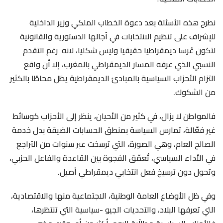
نطرح هذه الأسئلة بعد دعوة الخطاب الملكي وزير الداخلية
للإشراف على تنظيم الانتخابات في آجالها الدستورية والقانونية
لتكون عُرسا ديمقراطيا حقيقيا وليس شكليا، لانه رغم التقدم
النسبي الذي عرفه المسار الديمقراطي بالمغرب، إلا أن واقع
التزام الأحزاب السياسية بالمبادئ الديمقراطية يظل محاطًا بالكثير
من الشكوك.
فالمواطن لا يزال، في كثير من الأحيان، ينظر إلى الأحزاب كوسائط
غير فعّالة، تمارس السياسة بمنطق الحسابات الضيقة بدل خدمة
الصالح العام، وهي الصورة، التي ترسخت عبر سنوات من التراجع
في الأداء السياسي، تُعمّق الفجوة بين القاعدة والفاعل الحزبي،
وتحول دون ترسيخ فعل انتخابي ديمقراطي أصيل.
وفي ظل الأوضاع العامة الوطنية، الاجتماعية منها والاقتصادية،
التي تعرفها البلاد، والتحديات الجيو -سياسية التي تنتظرها،