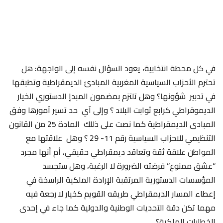
في كل محطة انتخابية، يعود السؤال نفسه إلى الواجهة: هل
تحترم الأحزاب السياسية المغربية المبادئ الديمقراطية وتطبقها
في تدبير شؤونها؟ وهل تلتزم بمضمون المبدإ الدستوري الخيار
الديموقراطي كرابع ثوابت البلاد ؟ وإلى آي حد تسير آمورها وفق
المبادى الديمقراطية كما نصت على ذللك المادة 25 من القانون
التنظيمي للاحزاب السياسية رقم 11- 29 ؟ وهل علاقتها مع
المواطن علاقة ثقة وتعاقد ديمقراطي حقيقي، أم أنها مجرد
“عشق ممنوع” فرضته الضرورة لا الرغبة، وهل ستجسد
المؤسسات الدستورية المرتقبة الإرادة الملكية الراسخة في
إعطاء المسار الديمقراطي طريقه القويم كخيار لا رجعة فيه
مهما تكن دقة التحديات الوطنية والدولية كما جاء في إحدى
الخطابات الملكية؟