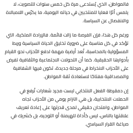
فالمواطن، الذي يُستدعى مرة كل خمس سنوات للتصويت، لا
يلمس أثرًا فعليا للمنتخبين في حياته اليومية، ما يكرّس اللامبالاة
والانفصال عن السياسة.
ورغم كل هذا، فإن الفرصة ما زالت قائمة. فالإرادة الملكية، التي
تؤكد في كل مناسبة على ضرورة تخليق الحياة السياسية وربط
المسؤولية بالمحاسبة، تُعد أرضية مهمة لدفع الأحزاب نحو القيام
بأدوارها الحقيقية. كما أن التحولات الاجتماعية والثقافية تفرض
على الأحزاب الانخراط في مرحلة جديدة، تكون فيها الشفافية
والمصداقية مفتاحًا لاستعادة ثقة المواطن.
إن دمقرطة الفعل الانتخابي ليست مجرد شعارات تُرفع في
الحملات الانتخابية، بل هي التزام يومي من الأحزاب تجاه
المواطن، وامتحان حقيقي لمدى قدرتها على إعادة تعريف
علاقتها بالناس، ليس كأداة للهيمنة أو التوجيه، بل كشريك في
صياغة القرار السياسي.