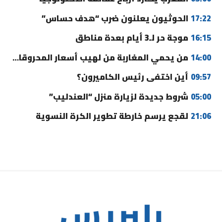
17:22
الحوثيون يعلنون ضرب “هدف حساس”
16:15
موجة حر لـ3 أيام بعدة مناطق
14:00
من يحمي المغاربة من لهيب أسعار المحروقات؟
09:57
أين اختفى رئيس الكاميرون؟
05:00
شروط جديدة لزيارة منزل “العندليب”
21:06
لقجع يرسم خارطة تطوير الكرة النسوية