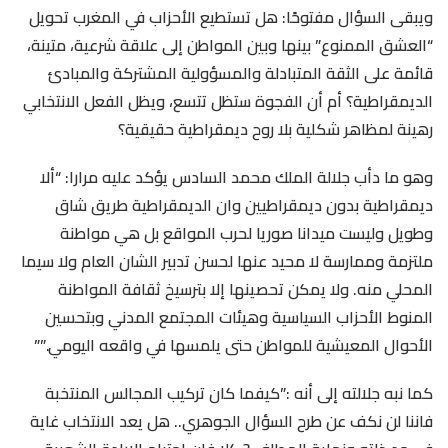
ويبقى السؤال مفتوحًا: هل تستطيع الأحزاب في المغرب تحويل
“العشق الممنوع” بينها وبين المواطن إلى علاقة شرعية، متينة،
قائمة على الثقة المتبادلة والمسؤولية المشتركة والمبادئ
الديمقراطية؟ أم أن الفجوة ستظل تتسع، ويظل الفعل الانتخابي
رهينة لمظاهر شكلية بلا روح ديمقراطية حقيقية؟
وهو ما دأب جلالة الملك محمد السادس يؤكد عليه مرارا: “‏ألا
ديمقراطية بدون ديمقراطيين وان الديمقراطية طريق شاق
وطويل وليست ميدانا صوريا لحرب المواقع بل هي مواطنة
ملتزمة وممارسة لا محيد عنها لحسن تدبير الشان العام ولا سيما
المحلي منه. ولا يمكن تحصينها إلا بترسيخ ثقافة المواطنة
المنوط الأحزاب السياسية وهيئات المجتمع المدني وبتحسين
الأحوال المعيشية للمواطن حتى يلمسها في واقعه اليومي.””
كما نبه جلالته إلى أنه :”كيفما كان تركيب المجالس المنتخبة
فاننا لن نكف عن طرح السؤال الجوهري.. هل يعد الانتخاب غاية