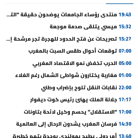
19:43
منتدى رؤساء الجامعات يوضحون حقيقة “التوقيت الميسر” ورسوم التسجيل
15:32
ميسي يتلقى صدمة موجعة
15:27
تصريحات عن فتح الحدود للهجرة تجر مرشحة إلى القضاء
07:00
توقعات أحوال طقس السبت بالمغرب
05:00
الحرب تخفض نمو الاقتصاد المغربي
01:00
مغاربة يختارون شواطئ الشمال رغم الغلاء
22:00
نقابات النقل تلوح بإضراب وطني
17:17
جلالة الملك يهنئ رئيس كوت ديفوار
17:00
“الاستقلال” يحسم وكيل لائحة بتاونات
14:30
فرسان المغرب يشدون الرحال إلى العالمية
13:40
أمر دولي يطيح بهولندي بوجدة بتهم خطيرة