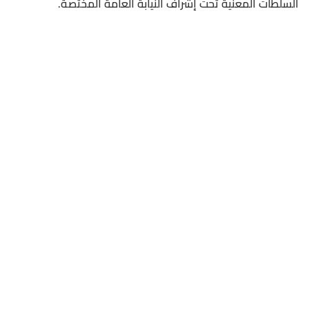
السلطات المعنية تحت إشراف النيابة العامة المختصة.