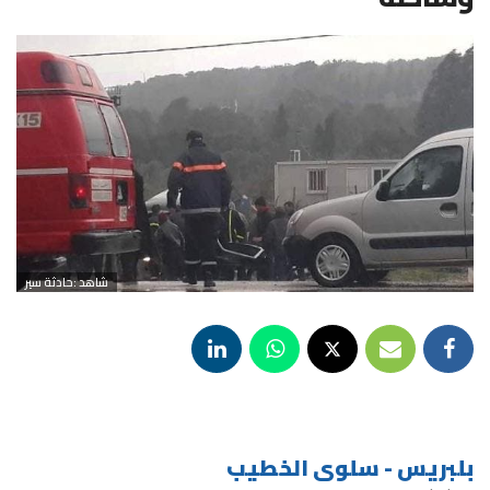
شاهد :حادثة سير
بلبريس - سلوى الخطيب