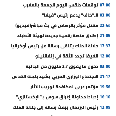
07:00
توقعات طقس اليوم الجمعة بالمغرب
03:00
الـ”كاف” يدعم رئيس “فيفا”
22:44
مقتل مؤثر بالرصاص في بث مباشر(فيديو)
21:05
إطلاق منصة رقمية جديدة لهيئة الأطباء
17:37
جلالة الملك يتلقى رسالة من رئيس أوكرانيا
12:00
الفيفا تجدد الثقة في إنفانتينو
03:00
دخول ما يفوق 2,7 مليون من الجالية
21:17
الاجتماع الوزاري العربي يشيد بلجنة القدس
19:56
مؤتمر عربي لمكافحة تهريب الآثار
16:10
إحباط محاولة إغراق سوس بـ”الإكستازي”
12:09
رئيس البرتغال يبعث رسالة إلى جلالة الملك