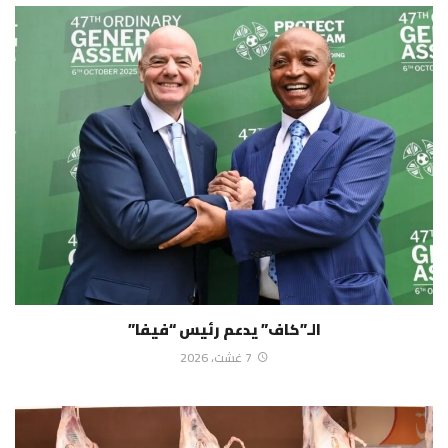
الـ”كاف” يدعم رئيس “فيفا”
7 غشت، 2026