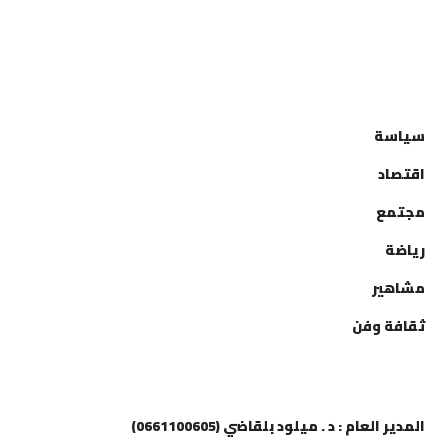
التصنيفات
سياسة
اقتصاد
مجتمع
رياضة
مشاهير
ثقافة وفن
إتصل بنا
المدير العام : د . ميلود بلقاضي (0661100605)