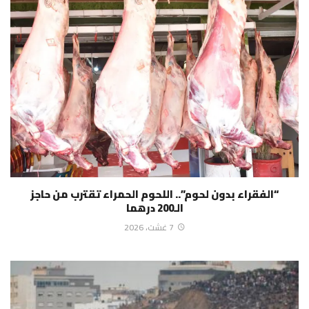
“الفقراء بدون لحوم”.. اللحوم الحمراء تقترب من حاجز
الـ200 درهما
7 غشت، 2026