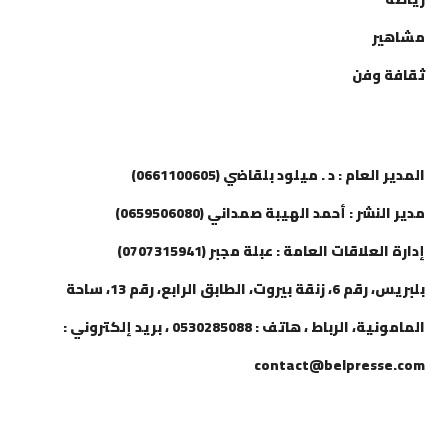
مشاهير
ثقافة وفن
إتصل بنا
المدير العام : د . ميلود بلقاضي (0661100605)
مدير النشر : أحمد الهيبة صمداني (0659506080)
إدارة العلاقات العامة : عبلة مجبر (0707315941)
بلبريس، رقم 6، زنقة بيروت، الطابق الرابع، رقم 13، ساحة
المامونية، الرباط ، هاتف : 0530285088 ، بريد إلكتروني :
contact@belpresse.com