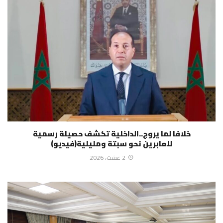
خلافا لما يروج..الداخلية تكشف حصيلة رسمية
للعابرين نحو سبتة ومليلية(فيديو)
2 غشت، 2026