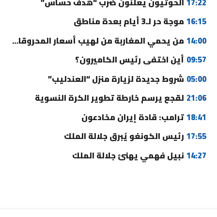
17:22
الحوثيون يعلنون ضرب “هدف حساس”
16:15
موجة حر لـ3 أيام بعدة مناطق
14:00
من يحمي المغاربة من لهيب أسعار المحروقات؟
09:57
أين اختفى رئيس الكاميرون؟
05:00
شروط جديدة لزيارة منزل “العندليب”
21:06
لقجع يرسم خارطة تطوير الكرة النسوية
18:41
ترامب: قادة إيران مخادعون
17:55
رئيس الكونغو يُبرق جلالة الملك
14:27
نبيل فهمي يهنئ جلالة الملك