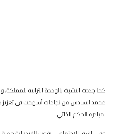
كما جددت التشبث بالوحدة الترابية للمملكة، وال
محمد السادس من نجاحات أسهمت في تعزيز م
لمبادرة الحكم الذاتي.
وفي الشق الاجتماعي، رفعت الفيدرالية جملة م