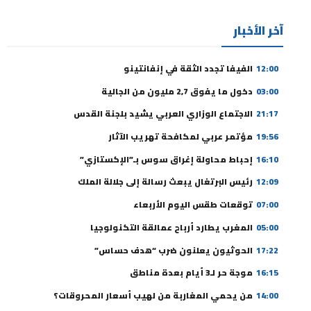
آخر الأخبار
12:00
الفيفا تجدد الثقة في إنفانتينو
03:00
دخول ما يفوق 2,7 مليون من الجالية
21:17
الاجتماع الوزاري العربي يشيد بلجنة القدس
19:56
مؤتمر عربي لمكافحة تهريب الآثار
16:10
إحباط محاولة إغراق سوس بـ”الإكستازي”
12:09
رئيس البرتغال يبعث رسالة إلى جلالة الملك
07:00
توقعات طقس اليوم الأربعاء
05:00
المغرب يطارد أرباح عمالقة التكنولوجيا
17:22
الحوثيون يعلنون ضرب “هدف حساس”
16:15
موجة حر لـ3 أيام بعدة مناطق
14:00
من يحمي المغاربة من لهيب أسعار المحروقات؟