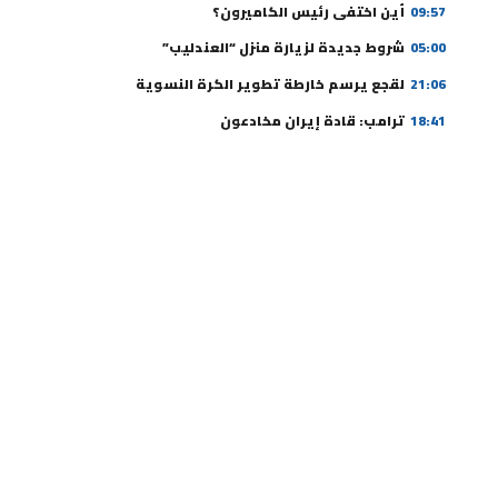
09:57
أين اختفى رئيس الكاميرون؟
05:00
شروط جديدة لزيارة منزل “العندليب”
21:06
لقجع يرسم خارطة تطوير الكرة النسوية
18:41
ترامب: قادة إيران مخادعون