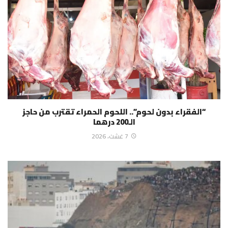
“الفقراء بدون لحوم”.. اللحوم الحمراء تقترب من حاجز
الـ200 درهما
7 غشت، 2026