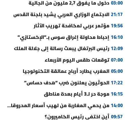
03:00
دخول ما يفوق 2,7 مليون من الجالية
21:17
الاجتماع الوزاري العربي يشيد بلجنة القدس
19:56
مؤتمر عربي لمكافحة تهريب الآثار
16:10
إحباط محاولة إغراق سوس بـ”الإكستازي”
12:09
رئيس البرتغال يبعث رسالة إلى جلالة الملك
07:00
توقعات طقس اليوم الأربعاء
05:00
المغرب يطارد أرباح عمالقة التكنولوجيا
17:22
الحوثيون يعلنون ضرب “هدف حساس”
16:15
موجة حر لـ3 أيام بعدة مناطق
14:00
من يحمي المغاربة من لهيب أسعار المحروقات؟
09:57
أين اختفى رئيس الكاميرون؟