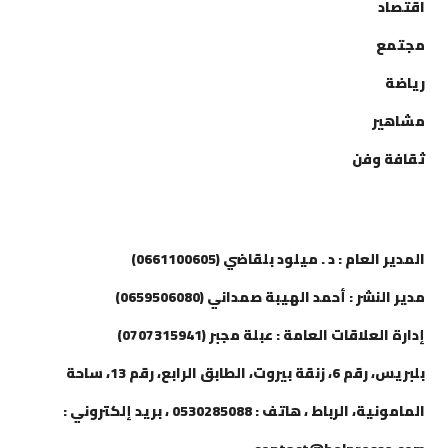
اقتصاد
مجتمع
رياضة
مشاهير
ثقافة وفن
إتصل بنا
المدير العام : د . ميلود بلقاضي (0661100605)
مدير النشر : أحمد الهيبة صمداني (0659506080)
إدارة العلاقات العامة : عبلة مجبر (0707315941)
بلبريس، رقم 6، زنقة بيروت، الطابق الرابع، رقم 13، ساحة
المامونية، الرباط ، هاتف : 0530285088 ، بريد إلكتروني :