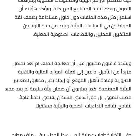
حيث تصطدم البرامج البيئية والطموحات التنموية بإكراهات
التمويل وبطء تنفيذ المشاريع المهيكلة. ويؤكد هؤلاء أن
استمرار مثل هذه الملفات دون حلول مستدامة يضعف ثقة
المواطنين في السياسات البيئية ويزيد من حدة التوتر بين
المنتخبين المحليين والقطاعات الحكومية المعنية.
ويشدد فاعلون محليون على أن معالجة الملف لم تعد تحتمل
مزيداً من التأجيل، داعين إلى تعبئة الموارد المالية والتقنية
الضرورية لإعادة تأهيل الموقع أو إيجاد بديل مطابق للمعايير
البيئية المعتمدة. كما يعتبرون أن ضمان بيئة سليمة لم يعد مجرد
مطلب تنموي، بل حق أساسي للسكان يقتضي تدخلاً عاجلاً
لتفادي تفاقم التداعيات الصحية والبيئية مستقبلاً.
وفي انتظار خطوات عملية تنهي هذا الجدل، يبقى ملف مطرح