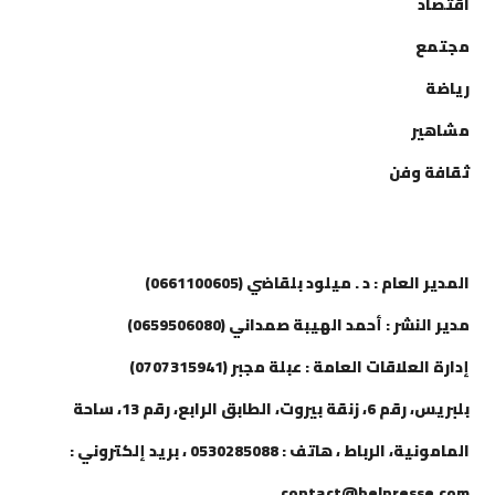
اقتصاد
مجتمع
رياضة
مشاهير
ثقافة وفن
إتصل بنا
المدير العام : د . ميلود بلقاضي (0661100605)
مدير النشر : أحمد الهيبة صمداني (0659506080)
إدارة العلاقات العامة : عبلة مجبر (0707315941)
بلبريس، رقم 6، زنقة بيروت، الطابق الرابع، رقم 13، ساحة
المامونية، الرباط ، هاتف : 0530285088 ، بريد إلكتروني :
contact@belpresse.com