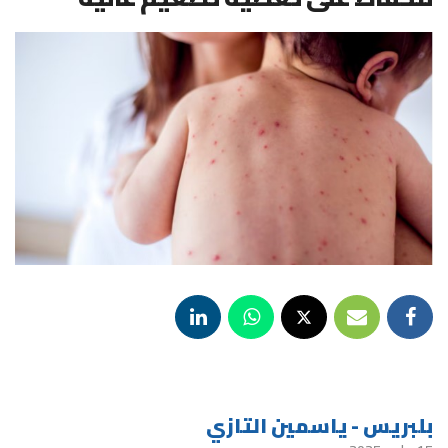
بلبريس - ياسمين التازي