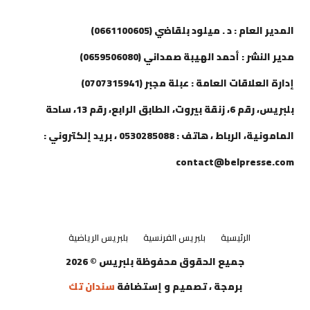
إتصل بنا
المدير العام : د . ميلود بلقاضي (0661100605)
مدير النشر : أحمد الهيبة صمداني (0659506080)
إدارة العلاقات العامة : عبلة مجبر (0707315941)
بلبريس، رقم 6، زنقة بيروت، الطابق الرابع، رقم 13، ساحة
المامونية، الرباط ، هاتف : 0530285088 ، بريد إلكتروني :
contact@belpresse.com
الرئيسية
بلبريس الفرنسية
بلبريس الرياضية
جميع الحقوق محفوظة بلبريس © 2026
برمجة ، تصميم و إستضافة
سندان تك