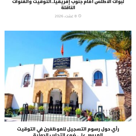
لبؤات الأطلس أمام جنوب إفريقيا..التوقيت والقنوات
الناقلة
8 غشت، 2026
رأي حول رسوم التسجيل للموظفين في التوقيت
الميسر..على ضوء التجارب الدولية