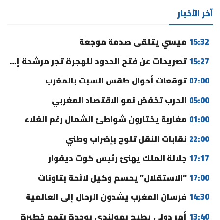
آخر الأخبار
15:32
ميسي يتلقى صدمة موجعة
15:27
تصريحات عن فتح الحدود للهجرة تجر مرشحة إلى القضاء
07:00
توقعات أحوال طقس السبت بالمغرب
05:00
الحرب تخفض نمو الاقتصاد المغربي
01:00
مغاربة يختارون شواطئ الشمال رغم الغلاء
22:00
نقابات النقل تلوح بإضراب وطني
17:17
جلالة الملك يهنئ رئيس كوت ديفوار
17:00
“الاستقلال” يحسم وكيل لائحة بتاونات
14:30
فرسان المغرب يشدون الرحال إلى العالمية
13:40
أمر دولي يطيح بهولندي بوجدة بتهم خطيرة