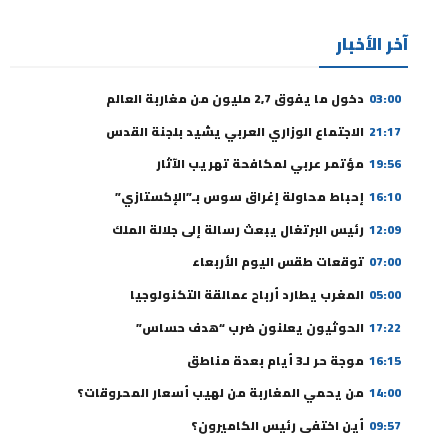
آخر الأخبار
03:00
دخول ما يفوق 2,7 مليون من مغاربة العالم
21:17
الاجتماع الوزاري العربي يشيد بلجنة القدس
19:56
مؤتمر عربي لمكافحة تهريب الآثار
16:10
إحباط محاولة إغراق سوس بـ”الإكستازي”
12:09
رئيس البرتغال يبعث رسالة إلى جلالة الملك
07:00
توقعات طقس اليوم الأربعاء
05:00
المغرب يطارد أرباح عمالقة التكنولوجيا
17:22
الحوثيون يعلنون ضرب “هدف حساس”
16:15
موجة حر لـ3 أيام بعدة مناطق
14:00
من يحمي المغاربة من لهيب أسعار المحروقات؟
09:57
أين اختفى رئيس الكاميرون؟