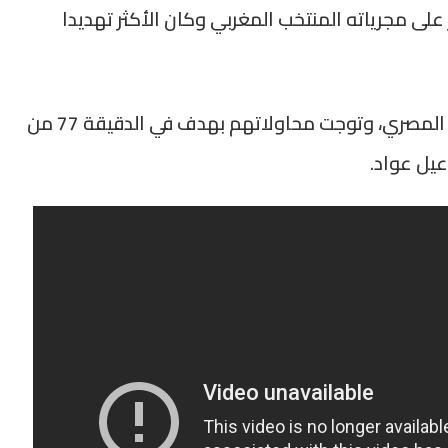
لى مجرياته المنتخب المغربي وكان الأكثر تهديدا
وواصل أشبال الأطلس ضغطهم على المرمى المصري، وتوجت محاولاتهم بهدف في الدقيقة 77 من
يل عواد.