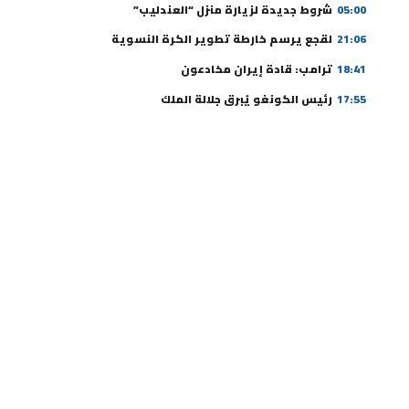
05:00
شروط جديدة لزيارة منزل “العندليب”
21:06
لقجع يرسم خارطة تطوير الكرة النسوية
18:41
ترامب: قادة إيران مخادعون
17:55
رئيس الكونغو يُبرق جلالة الملك