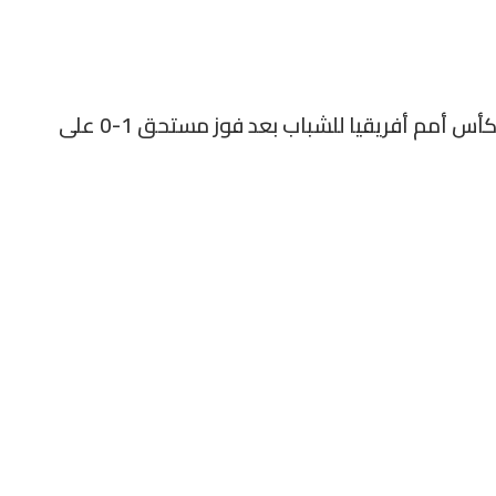
افتك منتخب المغرب بطاقة التأهل إلى نهائي كأس أمم أفريقيا للشباب بعد فوز مستحق 1-0 على