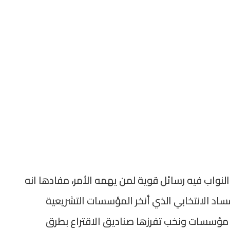
لنواب فيه رسائل قوية لمن يهمه الأمر، مفادها انه
اد الانتخابي الذي أنخر المؤسسات التشريعية
 مغرب سنة 2026 لن يقبل الا مؤسسات ونخب تفرزها صناديق الاقتراع بطرق