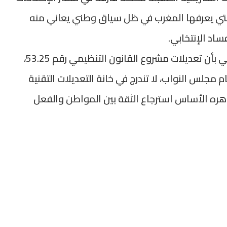
 التي يعرفها المغرب في ظل سياق وطني يعاني منه
اد الإنتخابي.
في هذا الصدد، نقول هناك أكثر من مؤشر يوحي بأن تعديلات مشروع القانون التنظيمي رقم 53.25،
م مجلس النواب، لا تندرج في خانة التعديلات التقنية
هره الأساس استرجاع الثقة بين المواطن والفعل