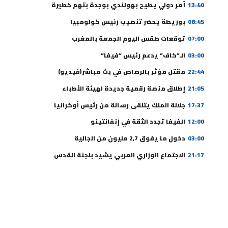
13:40
أمر دولي يطيح بهولندي بوجدة بتهم خطيرة
08:45
بوريطة يحضر تنصيب رئيس كولومبيا
07:00
توقعات طقس اليوم الجمعة بالمغرب
03:00
الـ”كاف” يدعم رئيس “فيفا”
22:44
مقتل مؤثر بالرصاص في بث مباشر(فيديو)
21:05
إطلاق منصة رقمية جديدة لهيئة الأطباء
17:37
جلالة الملك يتلقى رسالة من رئيس أوكرانيا
12:00
الفيفا تجدد الثقة في إنفانتينو
03:00
دخول ما يفوق 2,7 مليون من الجالية
21:17
الاجتماع الوزاري العربي يشيد بلجنة القدس