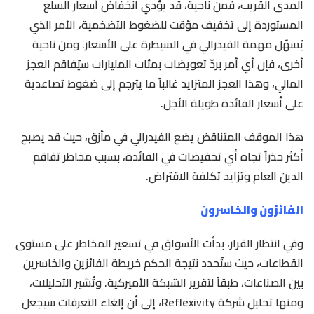
المدى القريب، فمن ناحية، قد يؤدي انخفاض أسعار السلع
المستوردة إلى تخفيف مؤقت للضغوط التضخمية، الأمر الذي
يُسهّل مهمة الفيدرالي في السيطرة على الأسعار. ومن ناحية
أخرى، فإن أي أمر بردّ تعويضات بمئات المليارات سيُفاقم العجز
المالي، وهذا العجز المتزايد غالباً ما يترجم إلى ضغوط تصاعدية
على أسعار الفائدة طويلة الأجل.
هذا الموقف المتناقض يضع الفيدرالي في مأزق، حيث قد يصبح
أكثر حذراً تجاه أي تخفيضات في الفائدة، بسبب مخاطر تفاقم
الدين العام وتزايد تكلفة الاقتراض.
الفائزون والخاسرون
وفي انتظار القرار، بدأت الأسواق في تسعير المخاطر على مستوى
القطاعات، حيث ستُحدد نتيجة الحكم خريطة الفائزين والخاسرين
بين الصناعات، طبقاً لتقرير الشبكة الأميركية. وتُشير التحليلات،
ومنها تحليل شركة Reflexivity، إلى أن إلغاء التعرفات سيجعل