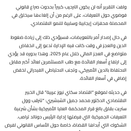
ولفت التقرير أنه لن يكون الترحيب كبيراً بحدوث صراع قانوني
فوضوي حول التعرفات، على الرغم من أن إلغاءها سيخلق في
المحصلة محفزات إيجابية وسلبية للنمو الاقتصادي.
في حال إصدار أمر بالتعويضات، فسيؤدي ذلك إلى زيادة ضغوط
الدين والعجز في وقت كانت فيه الإدارة تدعو إلى انخفاض
متواضع في العجز المالي خلال عام 2025. وهذا بدوره قد يؤدي
إلى ارتفاع أسعار الفائدة مع طلب المستثمرين لعائد أكبر مقابل
الاحتفاظ بالدين الأميركي، وتجنب الاحتياطي الفيدرالي لخفض
إضافي في أسعار الفائدة.
في حديثه لموقع “اقتصاد سكاي نيوز عربية” قال الخبير
الاقتصادي الدكتور محمد جميل الشبشيري: “تترقب وول
ستريت بقلق بالغ قرار المحكمة العليا الأميركية بشأن شرعية
التعرفات الجمركية التي فرضتها إدارة الرئيس دونالد ترامب.
الشكوك التي أبداها القضاة، خاصة حول الأساس القانوني لفرض