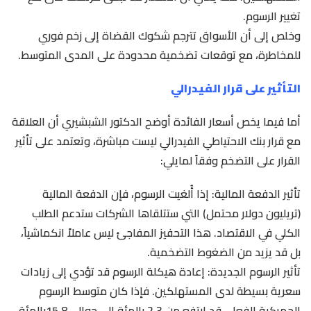
تغيير الرسوم.
وخلص إلى أن الأسواق تترجم شكوك القضاة إلى زخم فوري
للمخاطرة، مع توقعات تضخمية محدودة على المدى المتوسط.
التأثير على قرار الفيدرالي
أما فيما يخص أسعار الفائدة أوضح الدكتور الشبشيري أن العلاقة
مع قرار بنك الاحتياطي الفيدرالي ليست مباشرة، وتعتمد على تأثير
القرار على التضخم وفقاً لمايلي:
تأثير الدفعة المالية: إذا أُلغيت الرسوم، فإن الدفعة المالية
(تريليون دولار محتمل) التي ستتلقاها الشركات ستدعم الطلب
الكلي في الاقتصاد. هذا التحفيز المفاجئ ليس عاملاً انكماشياً،
بل قد يزيد من الضغوط التضخمية.
تأثير الرسوم الجديدة: إعادة هيكلة الرسوم قد تؤدي إلى زيادات
سعرية بسيطة لدى المستهلكين. فإذا كان متوسط الرسوم
الجمركية الفعلي قد ارتفع من 2.3 بالمئة إلى حوالي 15.8بالمئة