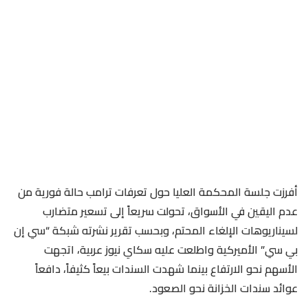
أفرزت جلسة المحكمة العليا حول تعرفات ترامب حالة فورية من
عدم اليقين في الأسواق، تحولت سريعاً إلى تسعير متضارب
لسيناريوهات الإلغاء المحتم، وبحسب تقرير نشرته شبكة “سي إن
بي سي” الأميركية واطلعت عليه سكاي نيوز عربية، اتجهت
الأسهم نحو الارتفاع بينما شهدت السندات بيعاً كثيفاً، دافعاً
عوائد سندات الخزانة نحو الصعود.