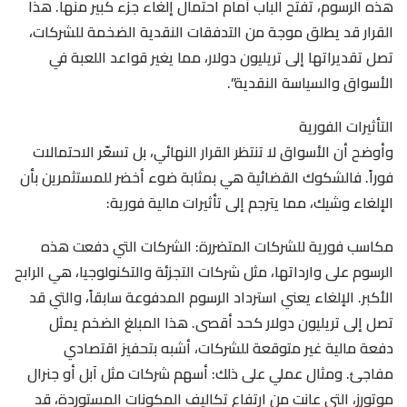
هذه الرسوم، تفتح الباب أمام احتمال إلغاء جزء كبير منها. هذا
القرار قد يطلق موجة من التدفقات النقدية الضخمة للشركات،
تصل تقديراتها إلى تريليون دولار، مما يغير قواعد اللعبة في
الأسواق والسياسة النقدية”.
التأثيرات الفورية
وأوضح أن الأسواق لا تنتظر القرار النهائي، بل تسعّر الاحتمالات
فوراً. فالشكوك القضائية هي بمثابة ضوء أخضر للمستثمرين بأن
الإلغاء وشيك، مما يترجم إلى تأثيرات مالية فورية:
مكاسب فورية للشركات المتضررة: الشركات التي دفعت هذه
الرسوم على وارداتها، مثل شركات التجزئة والتكنولوجيا، هي الرابح
الأكبر. الإلغاء يعني استرداد الرسوم المدفوعة سابقاً، والتي قد
تصل إلى تريليون دولار كحد أقصى. هذا المبلغ الضخم يمثل
دفعة مالية غير متوقعة للشركات، أشبه بتحفيز اقتصادي
مفاجئ. ومثال عملي على ذلك: أسهم شركات مثل آبل أو جنرال
موتورز، التي عانت من ارتفاع تكاليف المكونات المستوردة، قد