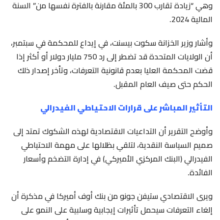
وهي “زيادة تقارب 300 بالمئة مقارنة بالفترة نفسها من” السنة
المالية 2024.
وأشار وزير الخزانة سكوت بيسنت، في إيداع للمحكمة في سبتمبر،
أن الولايات المتحدة قد تضطر إلى رد 750 مليار دولار أو أكثر إذا
قضت المحكمة العليا بعدم قانونية التعرفات، وتأخر إصدار ذلك
الحكم حتى صيف العام المقبل.
التأثير المباشر على قرارات الاحتياطي الفيدرالي
وأوضح التقرير أن التداعيات الاقتصادية لهذه الشكوك تمتد إلى
صميم السياسة النقدية، لتلقي بظلالها على مهمة الاحتياطي
الفيدرالي (البنك المركزي الأميركي) في إدارة التضخم وأسعار
الفائدة.
ويرى الاقتصادي ستيفن جونو من بنك أوف أميركا في مذكرة أن
إلغاء التعرفات سيحمل تأثيرات إيجابية وسلبية على النمو على