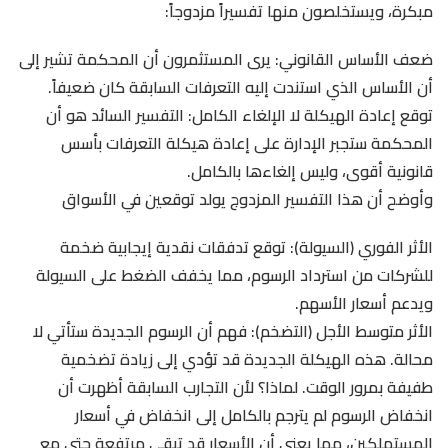
مبكرة، ويستخلصون منها تفسيراً مزدوجاً:
ضعف الأساس القانوني: يرى المستثمرون أن المحكمة تشير إلى
أن الأساس الذي استندت إليه التعرفات السابقة كان ضعيفاً.
توقع إعادة الهيكلة لا الإلغاء الكامل: التفسير السائد هو أن
المحكمة ستجبر الإدارة على إعادة هيكلة التعرفات بأسس
قانونية أقوى، وليس إلغاءها بالكامل.
وأوضح أن هذا التفسير المزدوج يولد توقعين في الأسواق
الأثر الفوري (السيولة): توقع تدفقات نقدية إيجابية ضخمة
للشركات من استرداد الرسوم، مما يخفف الضغط على السيولة
ويدعم أسعار الأسهم.
الأثر متوسط الأجل (التضخم): فهم أن الرسوم الجديدة ستأتي لا
محالة. هذه الهيكلة الجديدة قد تؤدي إلى زيادة تضخمية
طفيفة بمرور الوقت. لماذا؟ لأن التجارب السابقة أظهرت أن
انخفاض الرسوم لم يترجم بالكامل إلى انخفاض في أسعار
المستهلكين، مما يعني أن الأسعار قد تبقى مرتفعة حتى مع