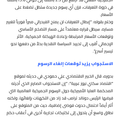
في ذروة التعرفات، فإن أي رسوم جديدة ستظل تضغط على
الأسعار.
وختم بقوله: “إبطال التعرفات لن يمنح الفيدرالي مبرراً فورياً لتغيير
مساره. سيظل قراره معتمداً على مسار التضخم الأساسي
وتوقعات الأسعار المرتبطة بإعادة الهيكلة الجمركية. الأثر
الإجمالي أقرب إلى تحييد السياسة النقدية بدلاً من دفعها نحو
تيسير أسرع”.
الاستجواب يزيد توقعات إلغاء الرسوم
بدوره، قال الخبير الاقتصادي علي حمودي في حديثه لموقع
“اقتصاد سكاي نيوز عربية”: “إن الاستجواب الصارم الذي أجرته
المحكمة العليا الأميركية حول الرسوم الجمركية العالمية التي
فرضها الرئيس دونالد ترامب قد زاد من التكهنات بإلغائها، ولكنه
أثار أيضاً احتمال حدوث فوضى إضافية، حيث من المتوقع على
نطاق واسع أن يتحول إلى تكتيكات تجارية أخرى في أعقاب حكم