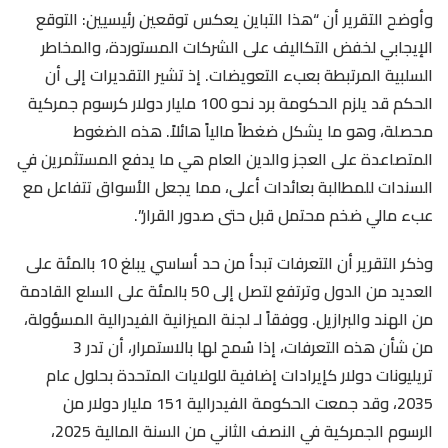
وأوضح التقرير أن “هذا التباين يعكس توقعين رئيسيين: التوقع
الإيجابي لخفض التكاليف على الشركات المستوردة، والمخاطر
السلبية المرتبطة بعبء التعويضات. إذ تشير التقديرات إلى أن
الحكم قد يلزم الحكومة برد نحو 100 مليار دولار كرسوم جمركية
محصلة، وهو ما يشكل ضغطاً مالياً هائلاً. هذه الضغوط
المتصاعدة على العجز والدين العام هي ما يدفع المستثمرين في
السندات للمطالبة بعائدات أعلى، مما يجعل الأسواق تتفاعل مع
عبء مالي ضخم محتمل قبل حتى صدور القرار”.
وذكر التقرير أن التعرفات تبدأ من حد أساسي يبلغ 10 بالمئة على
العديد من الدول وترتفع لتصل إلى 50 بالمئة على السلع القادمة
من الهند والبرازيل. ووفقاً لـ لجنة الميزانية الفيدرالية المسؤولة،
من شأن هذه التعرفات، إذا سُمح لها بالاستمرار، أن تدر 3
تريليونات دولار كإيرادات إضافية للولايات المتحدة بحلول عام
2035، وقد جمعت الحكومة الفيدرالية 151 مليار دولار من
الرسوم الجمركية في النصف الثاني من السنة المالية 2025،