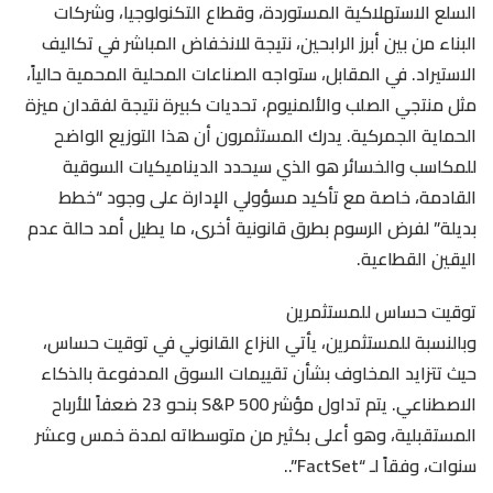
السلع الاستهلاكية المستوردة، وقطاع التكنولوجيا، وشركات
البناء من بين أبرز الرابحين، نتيجة للانخفاض المباشر في تكاليف
الاستيراد. في المقابل، ستواجه الصناعات المحلية المحمية حالياً،
مثل منتجي الصلب والألمنيوم، تحديات كبيرة نتيجة لفقدان ميزة
الحماية الجمركية. يدرك المستثمرون أن هذا التوزيع الواضح
للمكاسب والخسائر هو الذي سيحدد الديناميكيات السوقية
القادمة، خاصة مع تأكيد مسؤولي الإدارة على وجود “خطط
بديلة” لفرض الرسوم بطرق قانونية أخرى، ما يطيل أمد حالة عدم
اليقين القطاعية.
توقيت حساس للمستثمرين
وبالنسبة للمستثمرين، يأتي النزاع القانوني في توقيت حساس،
حيث تتزايد المخاوف بشأن تقييمات السوق المدفوعة بالذكاء
الاصطناعي. يتم تداول مؤشر S&P 500 بنحو 23 ضعفاً للأرباح
المستقبلية، وهو أعلى بكثير من متوسطاته لمدة خمس وعشر
سنوات، وفقاً لـ “FactSet”..