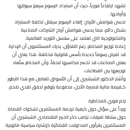
تشهد ارتفاعاً فورياً، حيث أن استرداد الرسوم سيعزز سيولتها
وأرباحها.
تحسن هوامش الأرباح: إلغاء الرسوم سيقلل تكلفة الاستيراد
بشكل دائم، مما يحسن هوامش أرباح الشركات الصناعية
والتكنولوجية التي تعتمد على سلاسل التوريد العالمية.
إعادة توزيع المخاطر: رغم التفاؤل، يدرك المستثمرون أن الإدارة
قد تفرض رسوماً جديدة بأسس قانونية مختلفة. هذا يعني أن
بعض الصناعات قد تخسر مكاسبها لاحقاً، وأن المخاطر ستُعاد
توزيعها بين القطاعات.
وأشار الدكتور الشبشيري إلى أن الأسواق تتعامل مع هذا التطور
كـفرصة مالية قصيرة الأجل، مدفوعة بتوقع تدفق نقدي ضخم.
زخم فوري للمخاطرة
ورداً على سؤال حول كيفية ترجمة المستثمرين لشكوك القضاة
حول سلطة تعرفات ترامب ذكر الخبير الاقتصادي الشبشيري أن
المستثمرين يقرأون المداولات القضائية كإشارة سياسية-قانونية