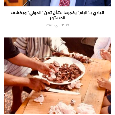
قيادي بـ”البام” يفجرها بشأن ثمن “الحولي” ويكشف
المستور
31 ماي، 2026