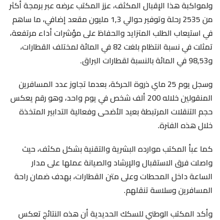
ولمواكبة هذا الإقبال المكثف، عزز المكتب عرضه عبر برمجة أكثر
من 2535 رحلة وتوفير حوالي 1,3 مليون مقعد إضافي، ما ساهم
في استيعاب الطلب المتزايد والحفاظ على مؤشرات أداء مرتفعة،
تمثلت في نسبة انتظام بلغت 82 في المائة لمختلف القطارات،
و98,53 في المائة بالنسبة لقطارات البراق.
وسجل يوم 25 ماي ذروة الحركة، بعدما تجاوز عدد المسافرين
المنقولين خلاله 200 ألف شخص في يوم واحد، وهو رقم يعكس
حجم التنقلات المرتبطة بعيد الأضحى وفعالية التدابير المتخذة
خلال هذه الفترة.
كما عبأ المكتب موارده البشرية والتقنية بشكل مكثف، حيث
واصلت فرق الاستقبال والإرشاد والصيانة عملها على مدار
الساعة داخل المحطات وعلى متن القطارات، بهدف ضمان راحة
المسافرين وسلاسة تنقلهم.
وأكد المكتب الوطني للسكك الحديدية أن هذه النتائج تعكس