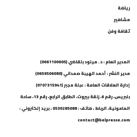
رياضة
مشاهير
ثقافة وفن
إتصل بنا
المدير العام : د . ميلود بلقاضي (0661100605)
مدير النشر : أحمد الهيبة صمداني (0659506080)
إدارة العلاقات العامة : عبلة مجبر (0707315941)
بلبريس، رقم 6، زنقة بيروت، الطابق الرابع، رقم 13، ساحة
المامونية، الرباط ، هاتف : 0530285088 ، بريد إلكتروني :
contact@belpresse.com