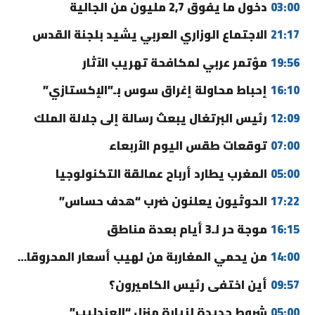
03:00
دخول ما يفوق 2,7 مليون من الجالية
21:17
الاجتماع الوزاري العربي يشيد بلجنة القدس
19:56
مؤتمر عربي لمكافحة تهريب الآثار
16:10
إحباط محاولة إغراق سوس بـ”الإكستازي”
12:09
رئيس البرتغال يبعث رسالة إلى جلالة الملك
07:00
توقعات طقس اليوم الأربعاء
05:00
المغرب يطارد أرباح عمالقة التكنولوجيا
17:22
الحوثيون يعلنون ضرب “هدف حساس”
16:15
موجة حر لـ3 أيام بعدة مناطق
14:00
من يحمي المغاربة من لهيب أسعار المحروقات؟
09:57
أين اختفى رئيس الكاميرون؟
05:00
شروط جديدة لزيارة منزل “العندليب”