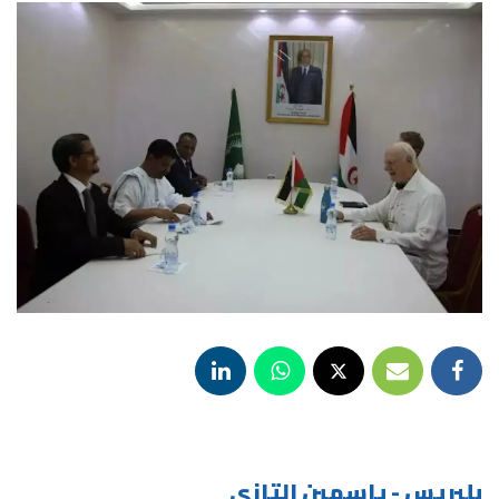
بلبريس - ياسمين التازي