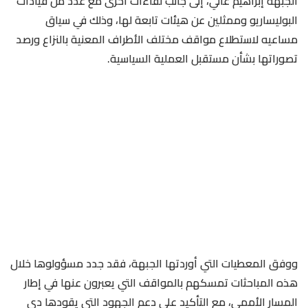
الجبهة إبراهيم غالي، إلى جانب لقاءات أخرى مع عدد من قيادات
البوليساريو وممثلين عن هيئات تابعة لها، وذلك في سياق
مساعيه لاستطلاع مواقف مختلف الأطراف المعنية بالنزاع ورصد
تصوراتها بشأن مستقبل العملية السياسية.
ووفق المعطيات التي أوردتها الجبهة، فقد جدد مسؤولوها خلال
هذه المباحثات تمسكهم بالمواقف التي يعبرون عنها في إطار
المسار الأممي، مع التأكيد على دعم الجهود التي يقودها دي