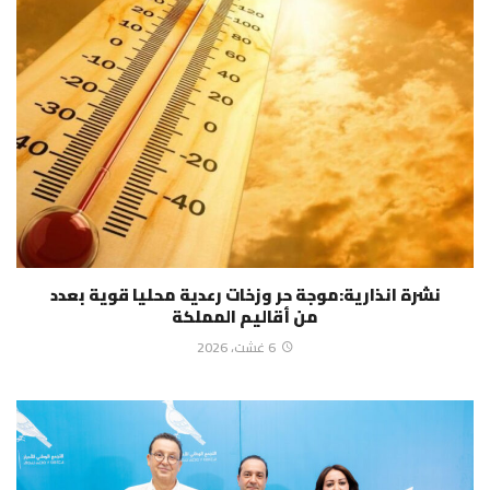
نشرة انذارية:موجة حر وزخات رعدية محليا قوية بعدد
من أقاليم المملكة
6 غشت، 2026