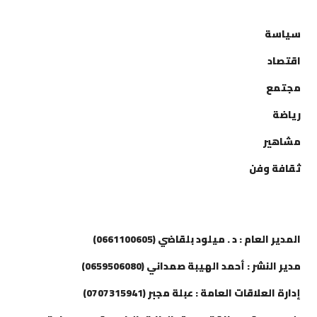
التصنيفات
سياسة
اقتصاد
مجتمع
رياضة
مشاهير
ثقافة وفن
إتصل بنا
المدير العام : د . ميلود بلقاضي (0661100605)
مدير النشر : أحمد الهيبة صمداني (0659506080)
إدارة العلاقات العامة : عبلة مجبر (0707315941)