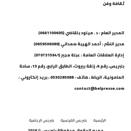
ثقافة وفن
إتصل بنا
المدير العام : د . ميلود بلقاضي (0661100605)
مدير النشر : أحمد الهيبة صمداني (0659506080)
إدارة العلاقات العامة : عبلة مجبر (0707315941)
بلبريس، رقم 6، زنقة بيروت، الطابق الرابع، رقم 13، ساحة
المامونية، الرباط ، هاتف : 0530285088 ، بريد إلكتروني :
contact@belpresse.com
الرئيسية
بلبريس الفرنسية
بلبريس الرياضية
جميع الحقوق محفوظة بلبريس © 2026