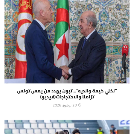
“نخلي خيمة والديه”…تبون يهدد من يمس تونس
تزامنا والاحتجاجات(فيديو)
28 يوليوز، 2026