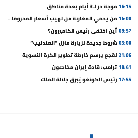
16:15
موجة حر لـ3 أيام بعدة مناطق
14:00
من يحمي المغاربة من لهيب أسعار المحروقات؟
09:57
أين اختفى رئيس الكاميرون؟
05:00
شروط جديدة لزيارة منزل “العندليب”
21:06
لقجع يرسم خارطة تطوير الكرة النسوية
18:41
ترامب: قادة إيران مخادعون
17:55
رئيس الكونغو يُبرق جلالة الملك