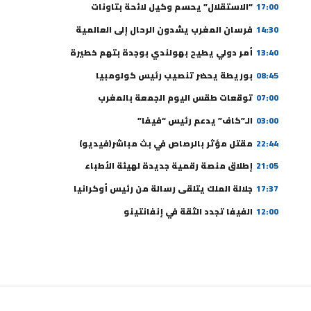
17:00
“الاستقلال” يحسم وكيل لائحة بتاونات
14:30
فرسان المغرب يشدون الرحال إلى العالمية
13:40
أمر دولي يطيح بهولندي بوجدة بتهم خطيرة
08:45
بوريطة يحضر تنصيب رئيس كولومبيا
07:00
توقعات طقس اليوم الجمعة بالمغرب
03:00
الـ”كاف” يدعم رئيس “فيفا”
22:44
مقتل مؤثر بالرصاص في بث مباشر(فيديو)
21:05
إطلاق منصة رقمية جديدة لهيئة الأطباء
17:37
جلالة الملك يتلقى رسالة من رئيس أوكرانيا
12:00
الفيفا تجدد الثقة في إنفانتينو