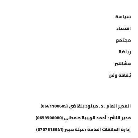
التصنيفات
سياسة
اقتصاد
مجتمع
رياضة
مشاهير
ثقافة وفن
إتصل بنا
المدير العام : د . ميلود بلقاضي (0661100605)
مدير النشر : أحمد الهيبة صمداني (0659506080)
إدارة العلاقات العامة : عبلة مجبر (0707315941)