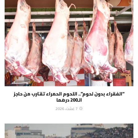
“الفقراء بدون لحوم”.. اللحوم الحمراء تقترب من حاجز
الـ200 درهما
7 غشت، 2026