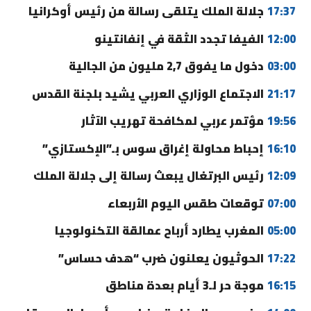
17:37
جلالة الملك يتلقى رسالة من رئيس أوكرانيا
12:00
الفيفا تجدد الثقة في إنفانتينو
03:00
دخول ما يفوق 2,7 مليون من الجالية
21:17
الاجتماع الوزاري العربي يشيد بلجنة القدس
19:56
مؤتمر عربي لمكافحة تهريب الآثار
16:10
إحباط محاولة إغراق سوس بـ”الإكستازي”
12:09
رئيس البرتغال يبعث رسالة إلى جلالة الملك
07:00
توقعات طقس اليوم الأربعاء
05:00
المغرب يطارد أرباح عمالقة التكنولوجيا
17:22
الحوثيون يعلنون ضرب “هدف حساس”
16:15
موجة حر لـ3 أيام بعدة مناطق