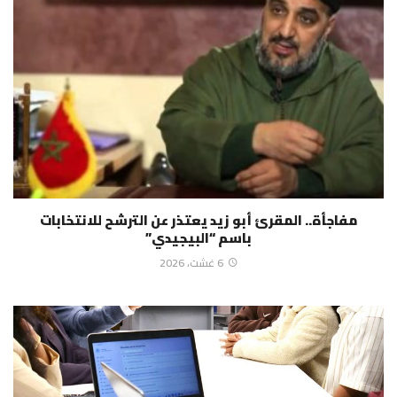
مفاجأة.. المقرئ أبو زيد يعتذر عن الترشح للانتخابات
باسم “البيجيدي”
6 غشت، 2026