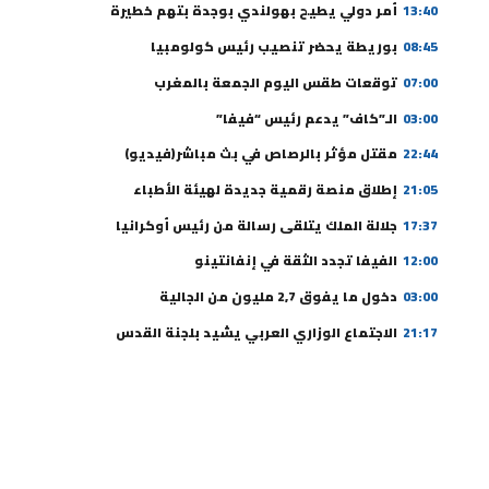
13:40
أمر دولي يطيح بهولندي بوجدة بتهم خطيرة
08:45
بوريطة يحضر تنصيب رئيس كولومبيا
07:00
توقعات طقس اليوم الجمعة بالمغرب
03:00
الـ”كاف” يدعم رئيس “فيفا”
22:44
مقتل مؤثر بالرصاص في بث مباشر(فيديو)
21:05
إطلاق منصة رقمية جديدة لهيئة الأطباء
17:37
جلالة الملك يتلقى رسالة من رئيس أوكرانيا
12:00
الفيفا تجدد الثقة في إنفانتينو
03:00
دخول ما يفوق 2,7 مليون من الجالية
21:17
الاجتماع الوزاري العربي يشيد بلجنة القدس