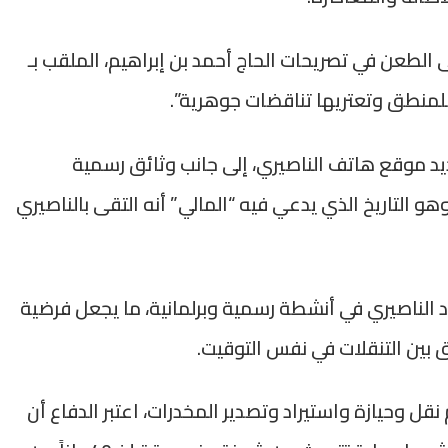
لطعن في تصريحات الحاج أحمد بن إبراهيم، الملقب بـ
 للمنطق وتعتريها تناقضات جوهرية”.
يد موقع هاتف الناصيري، إلى جانب وثائق رسمية
اتير فنادق، تعود إلى تاريخ 17 دجنبر 2012، وهو التاريخ الذي يدعي فيه “المالي” أنه التقى بالناصيري
الناصيري في أنشطة رسمية وبرلمانية، ما يجعل فرضية
ق بين التنقلات في نفس التوقيت.
ل وحيازة واستيراد وتصدير المخدرات، اعتبر الدفاع أن