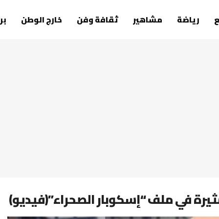
رياضة
مشاهير
ثقافة وفن
خارج الوطن
بر
رة في ملف “إسكوبار الصحراء”(فيديو)