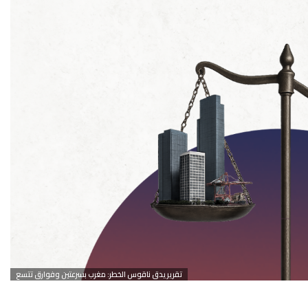
تقرير يدق ناقوس الخطر: مغرب بسرعتين وفوارق تتسع