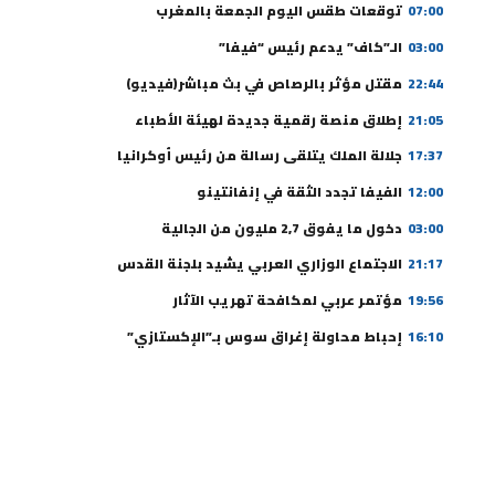
07:00
توقعات طقس اليوم الجمعة بالمغرب
03:00
الـ”كاف” يدعم رئيس “فيفا”
22:44
مقتل مؤثر بالرصاص في بث مباشر(فيديو)
21:05
إطلاق منصة رقمية جديدة لهيئة الأطباء
17:37
جلالة الملك يتلقى رسالة من رئيس أوكرانيا
12:00
الفيفا تجدد الثقة في إنفانتينو
03:00
دخول ما يفوق 2,7 مليون من الجالية
21:17
الاجتماع الوزاري العربي يشيد بلجنة القدس
19:56
مؤتمر عربي لمكافحة تهريب الآثار
16:10
إحباط محاولة إغراق سوس بـ”الإكستازي”