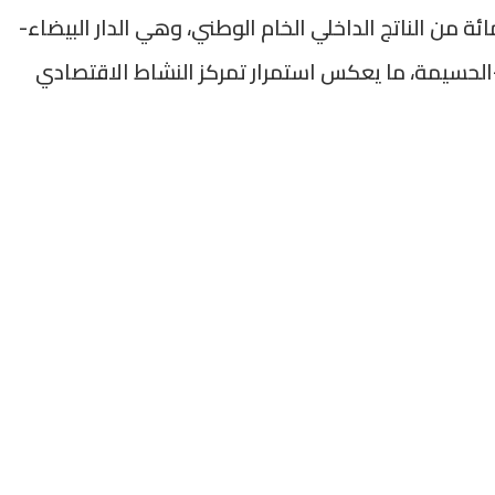
ستحوذ على ما يقارب 58.5 في المائة من الناتج الداخلي الخام الوطني، وهي الدار البيضاء-
حسيمة، ما يعكس استمرار تمركز النشاط الاقتصادي