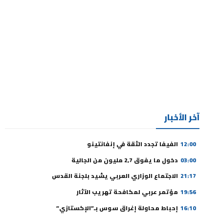
آخر الأخبار
12:00
الفيفا تجدد الثقة في إنفانتينو
03:00
دخول ما يفوق 2,7 مليون من الجالية
21:17
الاجتماع الوزاري العربي يشيد بلجنة القدس
19:56
مؤتمر عربي لمكافحة تهريب الآثار
16:10
إحباط محاولة إغراق سوس بـ”الإكستازي”