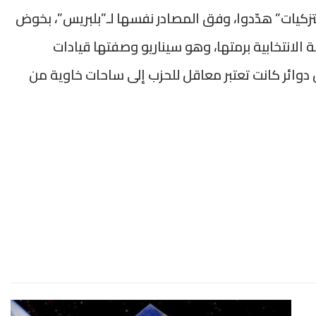
زكيات” هدّدوا، وفق المصادر نفسها لـ”بلبريس”، بخوض
ة الانتخابية برمتها، وهو سيناريو وصفتها قيادات
 دوائر كانت تعتبر معاقل للحزب إلى ساحات خاوية من