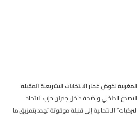
مغربية لخوض غمار الانتخابات التشريعية المقبلة
 23 شتنبر 2026، تبدو بوادر التصدع الداخلي واضحة داخل جدران حزب الاتحاد
ركيات” الانتخابية إلى قنبلة موقوتة تهدد بتمزيق ما