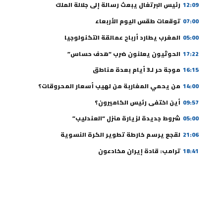
12:09
رئيس البرتغال يبعث رسالة إلى جلالة الملك
07:00
توقعات طقس اليوم الأربعاء
05:00
المغرب يطارد أرباح عمالقة التكنولوجيا
17:22
الحوثيون يعلنون ضرب “هدف حساس”
16:15
موجة حر لـ3 أيام بعدة مناطق
14:00
من يحمي المغاربة من لهيب أسعار المحروقات؟
09:57
أين اختفى رئيس الكاميرون؟
05:00
شروط جديدة لزيارة منزل “العندليب”
21:06
لقجع يرسم خارطة تطوير الكرة النسوية
18:41
ترامب: قادة إيران مخادعون