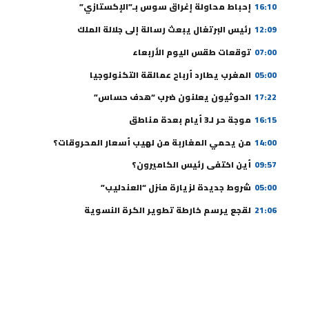
16:10
إحباط محاولة إغراق سوس بـ”الإكستازي”
12:09
رئيس البرتغال يبعث رسالة إلى جلالة الملك
07:00
توقعات طقس اليوم الأربعاء
05:00
المغرب يطارد أرباح عمالقة التكنولوجيا
17:22
الحوثيون يعلنون ضرب “هدف حساس”
16:15
موجة حر لـ3 أيام بعدة مناطق
14:00
من يحمي المغاربة من لهيب أسعار المحروقات؟
09:57
أين اختفى رئيس الكاميرون؟
05:00
شروط جديدة لزيارة منزل “العندليب”
21:06
لقجع يرسم خارطة تطوير الكرة النسوية