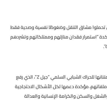
ين تحملوا مشاق التنقل وضغوطًا نفسية وصحية فقط
دة “استمرار فقدان منازلهم وممتلكاتهم وتشردهم
.
واغتنمت التنسيقية الفرصة لتوجيه شكرها وامتنانها للحراك الشبابي السلمي “جيل Z”، الذي رفع
 ملفاتهم، مؤكدة دعمها لكل الأشكال الاحتجاجية
الشغل والسكن والكرامة الإنسانية والعدالة