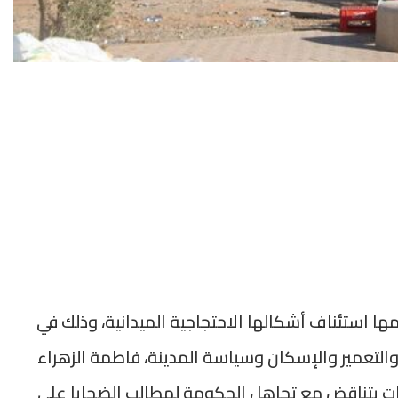
زمها استئناف أشكالها الاحتجاجية الميدانية، وذلك في
 والتعمير والإسكان وسياسة المدينة، فاطمة الزهراء
صات يتناقض مع تجاهل الحكومة لمطالب الضحايا على