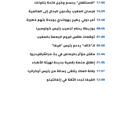
17:00
“الاستقلال” يحسم وكيل لائحة بتاونات
14:30
فرسان المغرب يشدون الرحال إلى العالمية
13:40
أمر دولي يطيح بهولندي بوجدة بتهم خطيرة
08:45
بوريطة يحضر تنصيب رئيس كولومبيا
07:00
توقعات طقس اليوم الجمعة بالمغرب
03:00
الـ”كاف” يدعم رئيس “فيفا”
22:44
مقتل مؤثر بالرصاص في بث مباشر(فيديو)
21:05
إطلاق منصة رقمية جديدة لهيئة الأطباء
17:37
جلالة الملك يتلقى رسالة من رئيس أوكرانيا
12:00
الفيفا تجدد الثقة في إنفانتينو