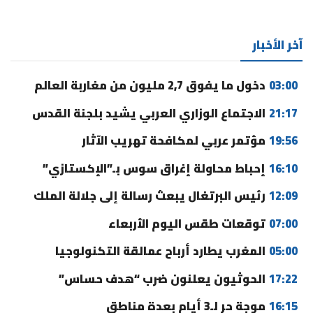
آخر الأخبار
03:00
دخول ما يفوق 2,7 مليون من مغاربة العالم
21:17
الاجتماع الوزاري العربي يشيد بلجنة القدس
19:56
مؤتمر عربي لمكافحة تهريب الآثار
16:10
إحباط محاولة إغراق سوس بـ”الإكستازي”
12:09
رئيس البرتغال يبعث رسالة إلى جلالة الملك
07:00
توقعات طقس اليوم الأربعاء
05:00
المغرب يطارد أرباح عمالقة التكنولوجيا
17:22
الحوثيون يعلنون ضرب “هدف حساس”
16:15
موجة حر لـ3 أيام بعدة مناطق