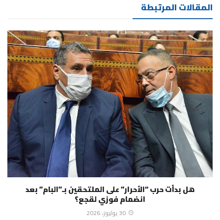
المقالات المرتبطة
هل بدأت حرب “الأحرار” على الملتحقين بـ”البام” بعد
انضمام فوزي لقجع؟
30 يوليوز، 2026