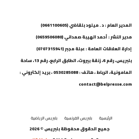
إتصل بنا
المدير العام : د . ميلود بلقاضي (0661100605)
مدير النشر : أحمد الهيبة صمداني (0659506080)
إدارة العلاقات العامة : عبلة مجبر (0707315941)
بلبريس، رقم 6، زنقة بيروت، الطابق الرابع، رقم 13، ساحة
المامونية، الرباط ، هاتف : 0530285088 ، بريد إلكتروني :
contact@belpresse.com
الرئيسية
بلبريس الفرنسية
بلبريس الرياضية
جميع الحقوق محفوظة بلبريس © 2026