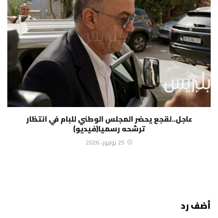
عاجل..لقجع يحضر المجلس الوطني للبام في انتظار
ترشحه رسميا(فيديو)
25 يوليوز، 2026
أضف رد