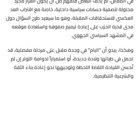
في المقابل، لم يُخف البعض قلقهم من أن يكون القرار مجرد
محاولة لتصفية حسابات سياسية داخلية، خاصة مع اقتراب العد
العكسي للاستحقاقات المقبلة، وهو ما سيعيد طرح السؤال حول
مدى قدرة الحزب على إعادة ترميم صفوفه واستعادة موقعه
في المشهد السياسي الجهوي.
وهكذا، يبدو أن “البام” في وجدة مقبل على مرحلة مفصلية، قد
تحمل في طياتها ولادة جديدة، أو استمراراً لدوامة التوتر إن لم
تُحسن القيادة التقاط اللحظة وتوجيهها نحو إعادة بناء الثقة
والشرعية التنظيمية.