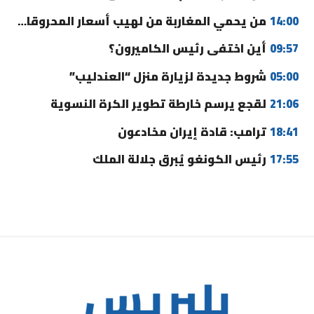
14:00
من يحمي المغاربة من لهيب أسعار المحروقات؟
09:57
أين اختفى رئيس الكاميرون؟
05:00
شروط جديدة لزيارة منزل “العندليب”
21:06
لقجع يرسم خارطة تطوير الكرة النسوية
18:41
ترامب: قادة إيران مخادعون
17:55
رئيس الكونغو يُبرق جلالة الملك