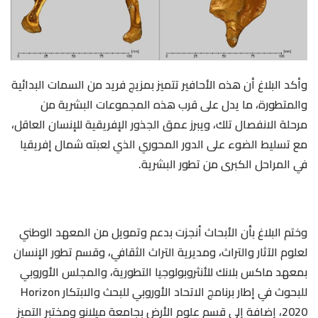
وأكد البلاغ أن هذه الأحافير تتميز بمزيج فريد من السمات البدائية
والمتطورة، ما يدل على قرب هذه المجموعات البشرية من
مرحلة الانفصال تلك، ويبرز عمق الجذور الإفريقية للإنسان العاقل،
مع تسليط الضوء على الدور المحوري الذي لعبته شمال إفريقيا
في المراحل الكبرى من تطور البشرية.
وختم البلاغ بأن الأبحاث أنجزت بدعم وتمويل من المعهد الوطني
لعلوم الآثار والتراث، ومديرية التراث الثقافي، وقسم تطور الإنسان
بمعهد ماكس بلانك للأنثروبولوجيا التطورية، والمجلس الأوروبي
للبحوث في إطار برنامج الاتحاد الأوروبي للبحث والابتكار Horizon
2020، إضافة إلى قسم علوم الأرض بجامعة ميلانو ومختبر التميز