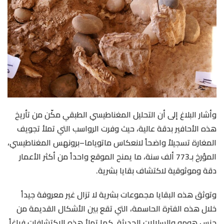
وأشار البلاغ إلى أن التحليل المغناطيسي الطبقي مكّن من تأريخ
هذه الأحافير بدقة عالية، حيث وفرت الرواسب التي تملأ تجويف
المغارة تسجيلاً واضحاً لانعكاس ماتوياما–برونهس المغناطيسي،
المؤرخ بـ773 ألف سنة، ما يمنح الموقع واحداً من أكثر الأعمار
دقة وموثوقية لاكتشاف بقايا بشرية.
وتوثق هذه البقايا مجموعات بشرية لا تزال غير معروفة جيداً
خلال هذه الفترة الحاسمة، التي تقع بين الأشكال القديمة من
جنس هومو والسلالات الحديثة. كما تملأ هذه الاكتشافات فراغاً