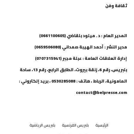
ثقافة وفن
إتصل بنا
المدير العام : د . ميلود بلقاضي (0661100605)
مدير النشر : أحمد الهيبة صمداني (0659506080)
إدارة العلاقات العامة : عبلة مجبر (0707315941)
بلبريس، رقم 6، زنقة بيروت، الطابق الرابع، رقم 13، ساحة
المامونية، الرباط ، هاتف : 0530285088 ، بريد إلكتروني :
contact@belpresse.com
الرئيسية
بلبريس الفرنسية
بلبريس الرياضية