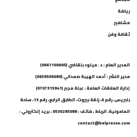
رياضة
مشاهير
ثقافة وفن
إتصل بنا
المدير العام : د . ميلود بلقاضي (0661100605)
مدير النشر : أحمد الهيبة صمداني (0659506080)
إدارة العلاقات العامة : عبلة مجبر (0707315941)
بلبريس، رقم 6، زنقة بيروت، الطابق الرابع، رقم 13، ساحة
المامونية، الرباط ، هاتف : 0530285088 ، بريد إلكتروني :
contact@belpresse.com