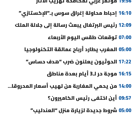
19:56
مؤتمر عربي لمكافحة تهريب الآثار
16:10
إحباط محاولة إغراق سوس بـ”الإكستازي”
12:09
رئيس البرتغال يبعث رسالة إلى جلالة الملك
07:00
توقعات طقس اليوم الأربعاء
05:00
المغرب يطارد أرباح عمالقة التكنولوجيا
17:22
الحوثيون يعلنون ضرب “هدف حساس”
16:15
موجة حر لـ3 أيام بعدة مناطق
14:00
من يحمي المغاربة من لهيب أسعار المحروقات؟
09:57
أين اختفى رئيس الكاميرون؟
05:00
شروط جديدة لزيارة منزل “العندليب”