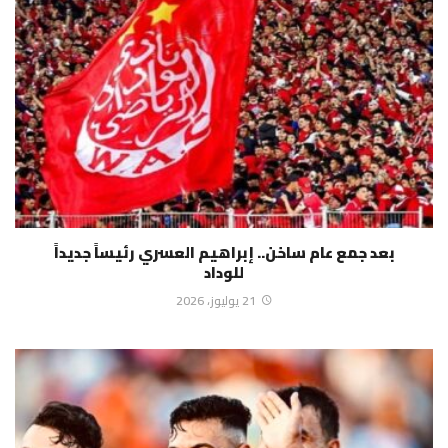
بعد جمع عام ساخن.. إبراهيم العسري رئيساً جديداً
للوداد
21 يوليوز، 2026