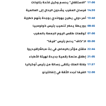
17:00
“الاستقلال” يحسم وكيل لائحة بتاونات
14:30
فرسان المغرب يشدون الرحال إلى العالمية
13:40
أمر دولي يطيح بهولندي بوجدة بتهم خطيرة
08:45
بوريطة يحضر تنصيب رئيس كولومبيا
07:00
توقعات طقس اليوم الجمعة بالمغرب
03:00
الـ”كاف” يدعم رئيس “فيفا”
22:44
مقتل مؤثر بالرصاص في بث مباشر(فيديو)
21:05
إطلاق منصة رقمية جديدة لهيئة الأطباء
17:37
جلالة الملك يتلقى رسالة من رئيس أوكرانيا
12:00
الفيفا تجدد الثقة في إنفانتينو