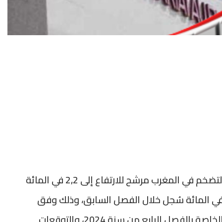
أفادت المندوبية السامية للتخطيط بأن معدل التضخم في المغرب مرشح للارتفاع إلى 2,2 في المائة
ال الفصل الأول من سنة 2025، مقابل 0,7 في المائة سُجل خلال الفصل السابق، وذلك وفق
معطيات النشرة الفصلية للظرفية الاقتصادية الخاصة بالفصل الرابع من سنة 2024، والتوقعات