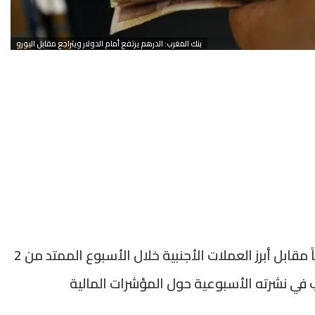
بنك المغرب: الدرهم يرتفع أمام الدولار ويتراجع مقابل اليورو
سجل سعر صرف الدرهم المغربي تحسناً طفيفاً مقابل أبرز العملات الأجنبية خلال الأسبوع الممتد من 2
لمغرب في نشرته الأسبوعية حول المؤشرات المالية