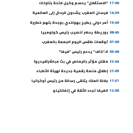
17:00
“الاستقلال” يحسم وكيل لائحة بتاونات
14:30
فرسان المغرب يشدون الرحال إلى العالمية
13:40
أمر دولي يطيح بهولندي بوجدة بتهم خطيرة
08:45
بوريطة يحضر تنصيب رئيس كولومبيا
07:00
توقعات طقس اليوم الجمعة بالمغرب
03:00
الـ”كاف” يدعم رئيس “فيفا”
22:44
مقتل مؤثر بالرصاص في بث مباشر(فيديو)
21:05
إطلاق منصة رقمية جديدة لهيئة الأطباء
17:37
جلالة الملك يتلقى رسالة من رئيس أوكرانيا
12:00
الفيفا تجدد الثقة في إنفانتينو