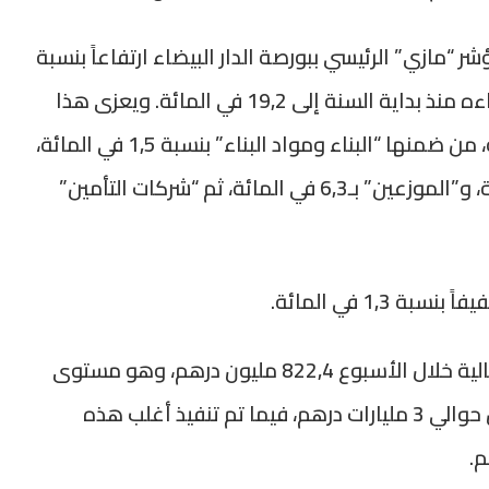
مازي” الرئيسي ببورصة الدار البيضاء ارتفاعاً بنسبة
1,3 في المائة خلال نفس الفترة، رافعاً بذلك أداءه منذ بداية السنة إلى 19,2 في المائة. ويعزى هذا
الأداء الإيجابي إلى نمو أسهم قطاعات رئيسية، من ضمنها “البناء ومواد البناء” بنسبة 1,5 في المائة،
و”المشاركة والتطوير العقاري” بـ4,4 في المائة، و”الموزعين” بـ6,3 في المائة، ثم “شركات التأمين”
1,3 في المائة.
وبلغ الحجم الإجمالي للمبادلات في السوق المالية خلال الأسبوع 822,4 مليون درهم، وهو مستوى
أدنى بكثير مقارنة بالأسبوع السابق الذي سجل حوالي 3 مليارات درهم، فيما تم تنفيذ أغلب هذه
.