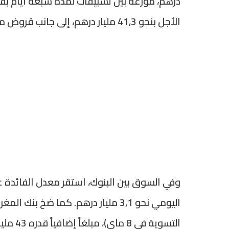
الأجل بنحو 41,3 مليار درهم، إلى جانب قروض مضمونة بلغ حجمها 37,2 مليار درهم.
التسوية في 8 ماي)، مبلغاً إضافياً قدره 43 مليار درهم على شكل تسبيقات لأجل أسبوع.