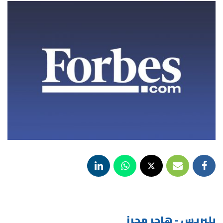
بلبريس - هاجر محرز