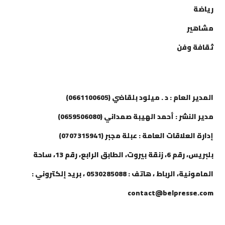
رياضة
مشاهير
ثقافة وفن
إتصل بنا
المدير العام : د . ميلود بلقاضي (0661100605)
مدير النشر : أحمد الهيبة صمداني (0659506080)
إدارة العلاقات العامة : عبلة مجبر (0707315941)
بلبريس، رقم 6، زنقة بيروت، الطابق الرابع، رقم 13، ساحة
المامونية، الرباط ، هاتف : 0530285088 ، بريد إلكتروني :
contact@belpresse.com