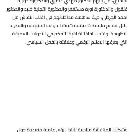
الباحثين، من بينهم الدكتور مهدي عامري والدكتورة حورية
قلقول والدكتورة نورة مستغفر والدكتورة التجنية خليد والدكتور
احمد الجرطي، حيث ساهمت مداخلاتهم في اغناء النقاش من
خلال تقديم ملاحظات دقيقة همت الجوانب المنهجية والنظرية
للاطروحة، وفتحت افاقا اضافية للتفكير في التحولات العميقة
التي يعرفها الاعلام الرقمي وعلاقته بالفعل السياسي.
وشكلت المناقشة مناسبة لتبادل رؤى علمية متعددة حول