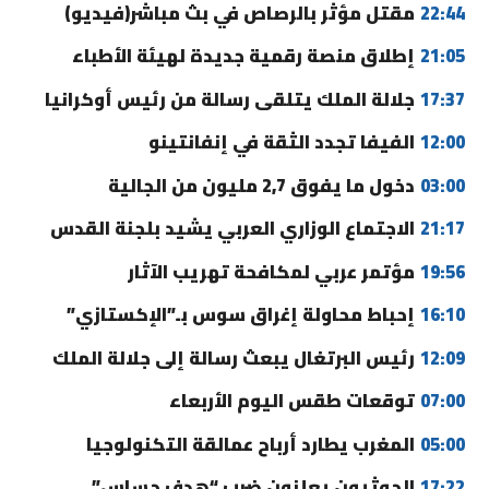
22:44
مقتل مؤثر بالرصاص في بث مباشر(فيديو)
21:05
إطلاق منصة رقمية جديدة لهيئة الأطباء
17:37
جلالة الملك يتلقى رسالة من رئيس أوكرانيا
12:00
الفيفا تجدد الثقة في إنفانتينو
03:00
دخول ما يفوق 2,7 مليون من الجالية
21:17
الاجتماع الوزاري العربي يشيد بلجنة القدس
19:56
مؤتمر عربي لمكافحة تهريب الآثار
16:10
إحباط محاولة إغراق سوس بـ”الإكستازي”
12:09
رئيس البرتغال يبعث رسالة إلى جلالة الملك
07:00
توقعات طقس اليوم الأربعاء
05:00
المغرب يطارد أرباح عمالقة التكنولوجيا
17:22
الحوثيون يعلنون ضرب “هدف حساس”