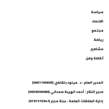
التصنيفات
سياسة
اقتصاد
مجتمع
رياضة
مشاهير
ثقافة وفن
إتصل بنا
المدير العام : د . ميلود بلقاضي (0661100605)
مدير النشر : أحمد الهيبة صمداني (0659506080)
إدارة العلاقات العامة : عبلة مجبر (0707315941)