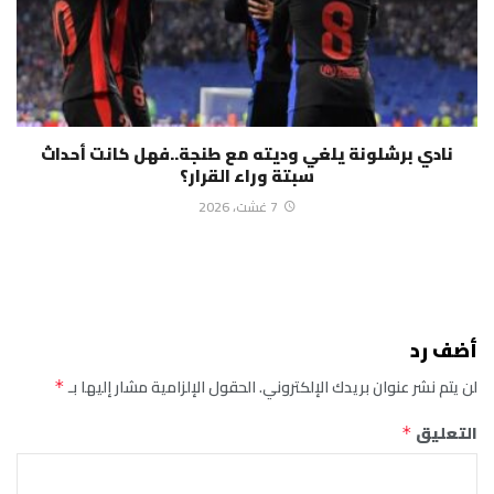
نادي برشلونة يلغي وديته مع طنجة..فهل كانت أحداث
سبتة وراء القرار؟
7 غشت، 2026
أضف رد
لن يتم نشر عنوان بريدك الإلكتروني.
الحقول الإلزامية مشار إليها بـ
*
التعليق
*