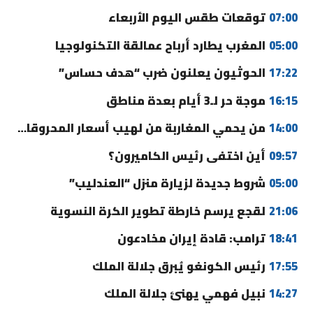
07:00
توقعات طقس اليوم الأربعاء
05:00
المغرب يطارد أرباح عمالقة التكنولوجيا
17:22
الحوثيون يعلنون ضرب “هدف حساس”
16:15
موجة حر لـ3 أيام بعدة مناطق
14:00
من يحمي المغاربة من لهيب أسعار المحروقات؟
09:57
أين اختفى رئيس الكاميرون؟
05:00
شروط جديدة لزيارة منزل “العندليب”
21:06
لقجع يرسم خارطة تطوير الكرة النسوية
18:41
ترامب: قادة إيران مخادعون
17:55
رئيس الكونغو يُبرق جلالة الملك
14:27
نبيل فهمي يهنئ جلالة الملك