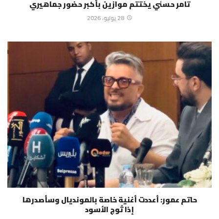
تامر حسني يختتم موازين بأكبر حضور جماهيري
28 يونيو، 2026
حاتم عمور: أعددت أغنية خاصة بالمونديال وسأصدرها
إذا تُوج الأسود