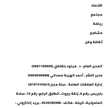
اقتصاد
مجتمع
رياضة
مشاهير
ثقافة وفن
إتصل بنا
المدير العام : د . ميلود بلقاضي (0661100605)
مدير النشر : أحمد الهيبة صمداني (0659506080)
إدارة العلاقات العامة : عبلة مجبر (0707315941)
بلبريس، رقم 6، زنقة بيروت، الطابق الرابع، رقم 13، ساحة
المامونية، الرباط ، هاتف : 0530285088 ، بريد إلكتروني :