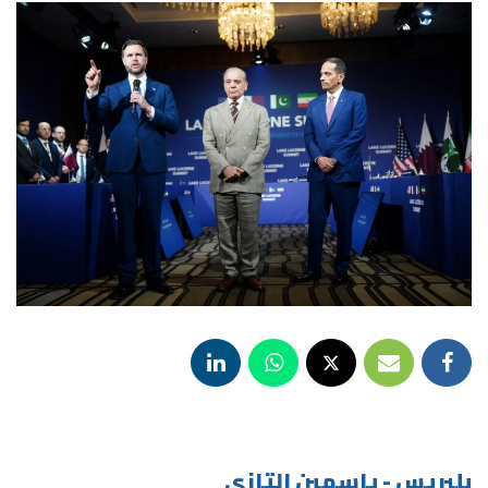
بلبريس - ياسمين التازي