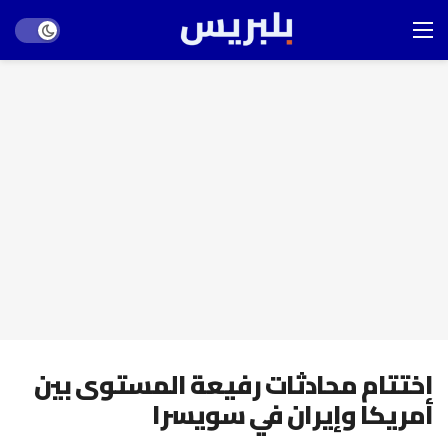
Dark mode
اختتام محادثات رفيعة المستوى بين
أمريكا وإيران في سويسرا