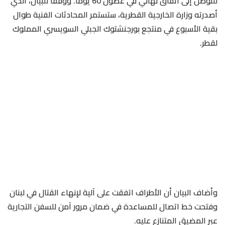
للتوصل ‌إلى اتفاق نهائي في غضون 60 يوما. ووفقا للبيان، الذي
أصدرته وزارة الخارجية القطرية، ستستمر المحادثات الفنية طوال
بقية الأسبوع في منتجع بورجنشتوك الجبلي السويسري المملوك
لقطر.
وأضاف البيان أن الأطراف اتفقت على آلية لإنهاء القتال في لبنان
وفتحت خط اتصال للمساعدة في ضمان مرور آمن للسفن التجارية
عبر المضيق المتنازع عليه.