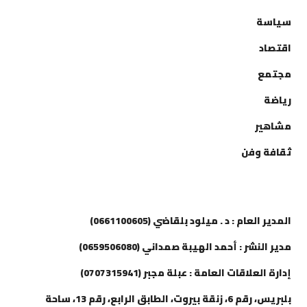
سياسة
اقتصاد
مجتمع
رياضة
مشاهير
ثقافة وفن
إتصل بنا
المدير العام : د . ميلود بلقاضي (0661100605)
مدير النشر : أحمد الهيبة صمداني (0659506080)
إدارة العلاقات العامة : عبلة مجبر (0707315941)
بلبريس، رقم 6، زنقة بيروت، الطابق الرابع، رقم 13، ساحة