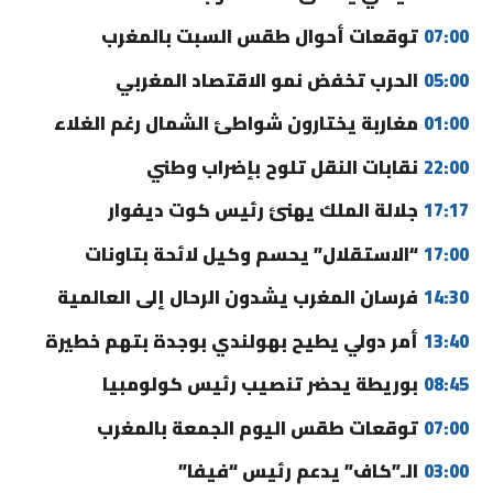
07:00
توقعات أحوال طقس السبت بالمغرب
05:00
الحرب تخفض نمو الاقتصاد المغربي
01:00
مغاربة يختارون شواطئ الشمال رغم الغلاء
22:00
نقابات النقل تلوح بإضراب وطني
17:17
جلالة الملك يهنئ رئيس كوت ديفوار
17:00
“الاستقلال” يحسم وكيل لائحة بتاونات
14:30
فرسان المغرب يشدون الرحال إلى العالمية
13:40
أمر دولي يطيح بهولندي بوجدة بتهم خطيرة
08:45
بوريطة يحضر تنصيب رئيس كولومبيا
07:00
توقعات طقس اليوم الجمعة بالمغرب
03:00
الـ”كاف” يدعم رئيس “فيفا”