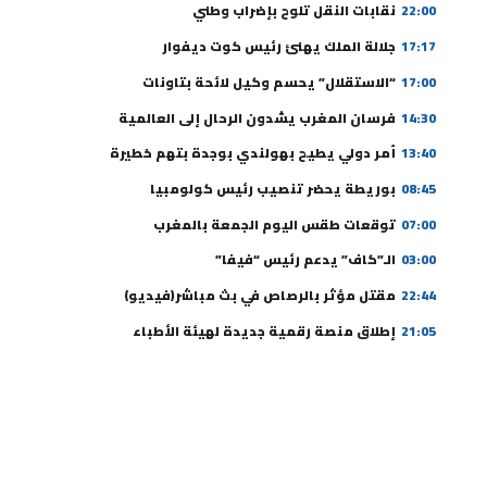
22:00
نقابات النقل تلوح بإضراب وطني
17:17
جلالة الملك يهنئ رئيس كوت ديفوار
17:00
“الاستقلال” يحسم وكيل لائحة بتاونات
14:30
فرسان المغرب يشدون الرحال إلى العالمية
13:40
أمر دولي يطيح بهولندي بوجدة بتهم خطيرة
08:45
بوريطة يحضر تنصيب رئيس كولومبيا
07:00
توقعات طقس اليوم الجمعة بالمغرب
03:00
الـ”كاف” يدعم رئيس “فيفا”
22:44
مقتل مؤثر بالرصاص في بث مباشر(فيديو)
21:05
إطلاق منصة رقمية جديدة لهيئة الأطباء