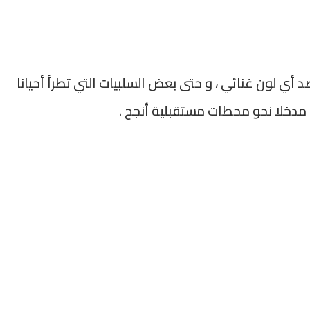
د أي لون غنائي ، و حتى بعض السلبيات التي تطرأ أحيانا
 مدخلا نحو محطات مستقبلية أنجح .