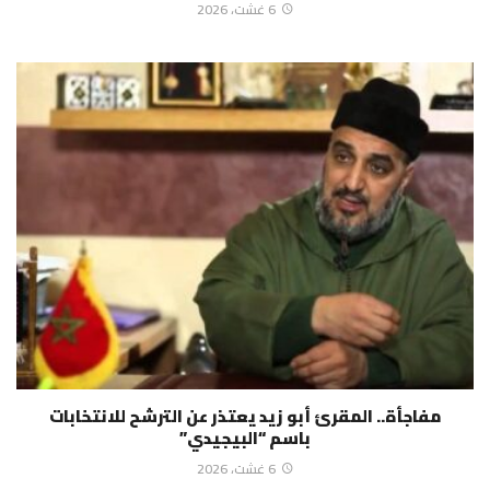
6 غشت، 2026
مفاجأة.. المقرئ أبو زيد يعتذر عن الترشح للانتخابات
باسم “البيجيدي”
6 غشت، 2026