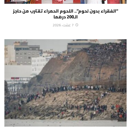
“الفقراء بدون لحوم”.. اللحوم الحمراء تقترب من حاجز
الـ200 درهما
7 غشت، 2026