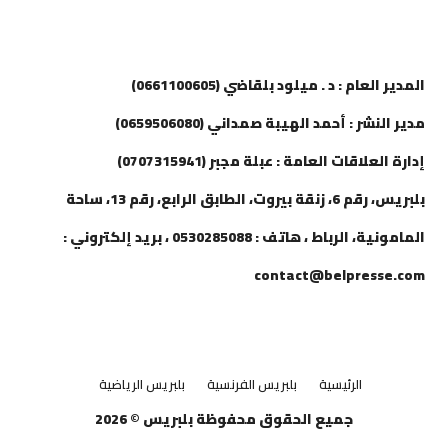
إتصل بنا
المدير العام : د . ميلود بلقاضي (0661100605)
مدير النشر : أحمد الهيبة صمداني (0659506080)
إدارة العلاقات العامة : عبلة مجبر (0707315941)
بلبريس، رقم 6، زنقة بيروت، الطابق الرابع، رقم 13، ساحة
المامونية، الرباط ، هاتف : 0530285088 ، بريد إلكتروني :
contact@belpresse.com
الرئيسية
بلبريس الفرنسية
بلبريس الرياضية
جميع الحقوق محفوظة بلبريس © 2026