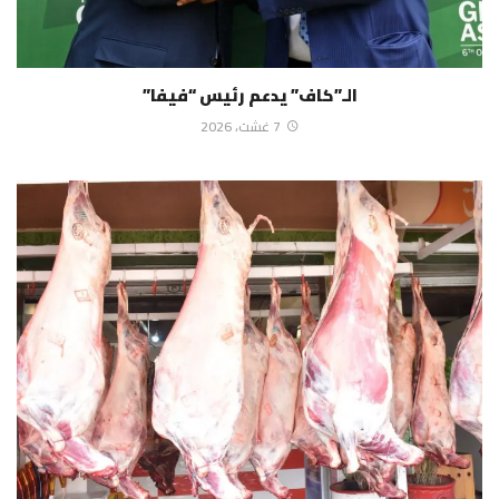
الـ”كاف” يدعم رئيس “فيفا”
7 غشت، 2026