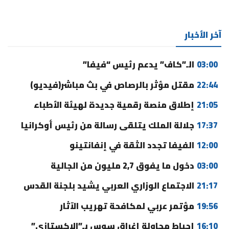
آخر الأخبار
03:00
الـ”كاف” يدعم رئيس “فيفا”
22:44
مقتل مؤثر بالرصاص في بث مباشر(فيديو)
21:05
إطلاق منصة رقمية جديدة لهيئة الأطباء
17:37
جلالة الملك يتلقى رسالة من رئيس أوكرانيا
12:00
الفيفا تجدد الثقة في إنفانتينو
03:00
دخول ما يفوق 2,7 مليون من الجالية
21:17
الاجتماع الوزاري العربي يشيد بلجنة القدس
19:56
مؤتمر عربي لمكافحة تهريب الآثار
16:10
إحباط محاولة إغراق سوس بـ”الإكستازي”