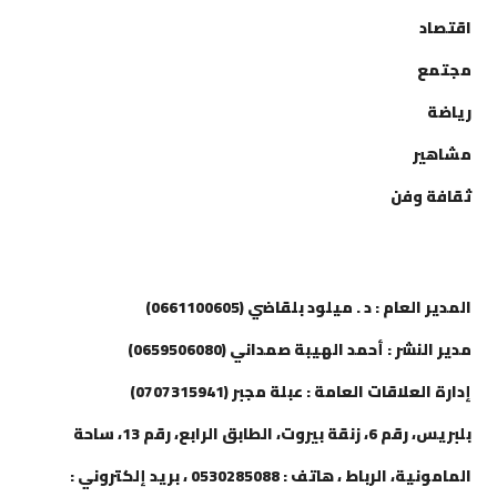
اقتصاد
مجتمع
رياضة
مشاهير
ثقافة وفن
إتصل بنا
المدير العام : د . ميلود بلقاضي (0661100605)
مدير النشر : أحمد الهيبة صمداني (0659506080)
إدارة العلاقات العامة : عبلة مجبر (0707315941)
بلبريس، رقم 6، زنقة بيروت، الطابق الرابع، رقم 13، ساحة
المامونية، الرباط ، هاتف : 0530285088 ، بريد إلكتروني :