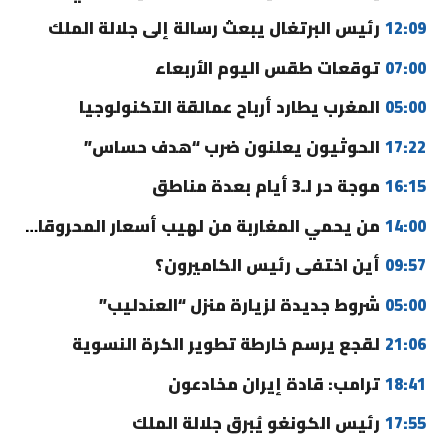
12:09
رئيس البرتغال يبعث رسالة إلى جلالة الملك
07:00
توقعات طقس اليوم الأربعاء
05:00
المغرب يطارد أرباح عمالقة التكنولوجيا
17:22
الحوثيون يعلنون ضرب “هدف حساس”
16:15
موجة حر لـ3 أيام بعدة مناطق
14:00
من يحمي المغاربة من لهيب أسعار المحروقات؟
09:57
أين اختفى رئيس الكاميرون؟
05:00
شروط جديدة لزيارة منزل “العندليب”
21:06
لقجع يرسم خارطة تطوير الكرة النسوية
18:41
ترامب: قادة إيران مخادعون
17:55
رئيس الكونغو يُبرق جلالة الملك