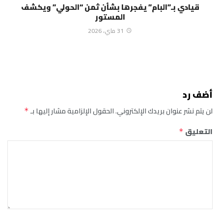
قيادي بـ”البام” يفجرها بشأن ثمن “الحولي” ويكشف
المستور
31 ماي، 2026
أضف رد
لن يتم نشر عنوان بريدك الإلكتروني.
الحقول الإلزامية مشار إليها بـ
*
التعليق
*