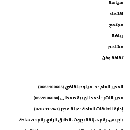
سياسة
اقتصاد
مجتمع
رياضة
مشاهير
ثقافة وفن
إتصل بنا
المدير العام : د . ميلود بلقاضي (0661100605)
مدير النشر : أحمد الهيبة صمداني (0659506080)
إدارة العلاقات العامة : عبلة مجبر (0707315941)
بلبريس، رقم 6، زنقة بيروت، الطابق الرابع، رقم 13، ساحة