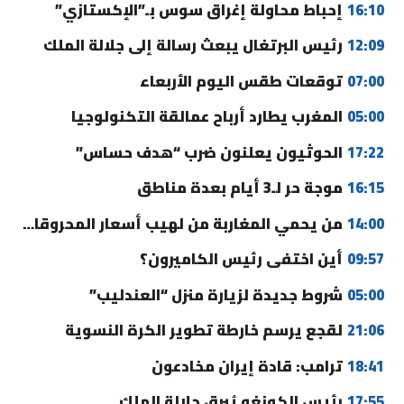
16:10
إحباط محاولة إغراق سوس بـ”الإكستازي”
12:09
رئيس البرتغال يبعث رسالة إلى جلالة الملك
07:00
توقعات طقس اليوم الأربعاء
05:00
المغرب يطارد أرباح عمالقة التكنولوجيا
17:22
الحوثيون يعلنون ضرب “هدف حساس”
16:15
موجة حر لـ3 أيام بعدة مناطق
14:00
من يحمي المغاربة من لهيب أسعار المحروقات؟
09:57
أين اختفى رئيس الكاميرون؟
05:00
شروط جديدة لزيارة منزل “العندليب”
21:06
لقجع يرسم خارطة تطوير الكرة النسوية
18:41
ترامب: قادة إيران مخادعون
17:55
رئيس الكونغو يُبرق جلالة الملك