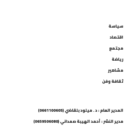
التصنيفات
سياسة
اقتصاد
مجتمع
رياضة
مشاهير
ثقافة وفن
إتصل بنا
المدير العام : د . ميلود بلقاضي (0661100605)
مدير النشر : أحمد الهيبة صمداني (0659506080)