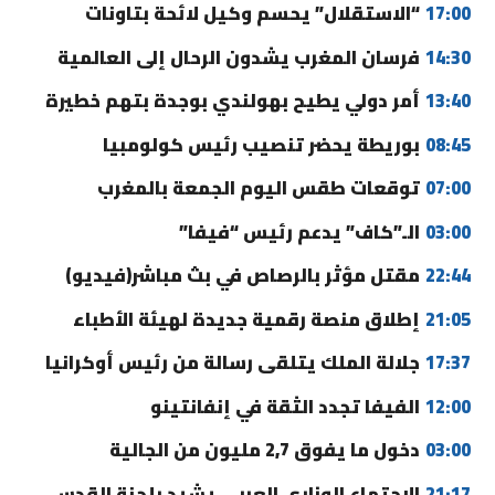
17:00
“الاستقلال” يحسم وكيل لائحة بتاونات
14:30
فرسان المغرب يشدون الرحال إلى العالمية
13:40
أمر دولي يطيح بهولندي بوجدة بتهم خطيرة
08:45
بوريطة يحضر تنصيب رئيس كولومبيا
07:00
توقعات طقس اليوم الجمعة بالمغرب
03:00
الـ”كاف” يدعم رئيس “فيفا”
22:44
مقتل مؤثر بالرصاص في بث مباشر(فيديو)
21:05
إطلاق منصة رقمية جديدة لهيئة الأطباء
17:37
جلالة الملك يتلقى رسالة من رئيس أوكرانيا
12:00
الفيفا تجدد الثقة في إنفانتينو
03:00
دخول ما يفوق 2,7 مليون من الجالية
21:17
الاجتماع الوزاري العربي يشيد بلجنة القدس