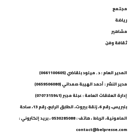
مجتمع
رياضة
مشاهير
ثقافة وفن
إتصل بنا
المدير العام : د . ميلود بلقاضي (0661100605)
مدير النشر : أحمد الهيبة صمداني (0659506080)
إدارة العلاقات العامة : عبلة مجبر (0707315941)
بلبريس، رقم 6، زنقة بيروت، الطابق الرابع، رقم 13، ساحة
المامونية، الرباط ، هاتف : 0530285088 ، بريد إلكتروني :
contact@belpresse.com