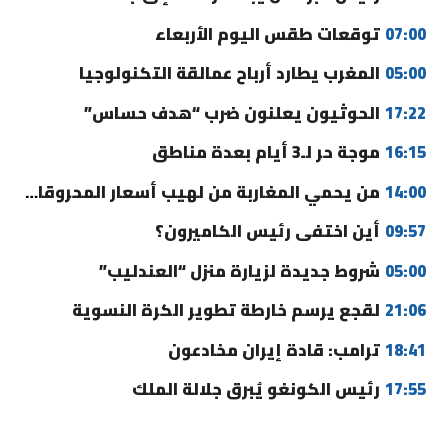
07:00
توقعات طقس اليوم الأربعاء
05:00
المغرب يطارد أرباح عمالقة التكنولوجيا
17:22
الحوثيون يعلنون ضرب “هدف حساس”
16:15
موجة حر لـ3 أيام بعدة مناطق
14:00
من يحمي المغاربة من لهيب أسعار المحروقات؟
09:57
أين اختفى رئيس الكاميرون؟
05:00
شروط جديدة لزيارة منزل “العندليب”
21:06
لقجع يرسم خارطة تطوير الكرة النسوية
18:41
ترامب: قادة إيران مخادعون
17:55
رئيس الكونغو يُبرق جلالة الملك