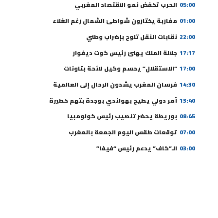
05:00
الحرب تخفض نمو الاقتصاد المغربي
01:00
مغاربة يختارون شواطئ الشمال رغم الغلاء
22:00
نقابات النقل تلوح بإضراب وطني
17:17
جلالة الملك يهنئ رئيس كوت ديفوار
17:00
“الاستقلال” يحسم وكيل لائحة بتاونات
14:30
فرسان المغرب يشدون الرحال إلى العالمية
13:40
أمر دولي يطيح بهولندي بوجدة بتهم خطيرة
08:45
بوريطة يحضر تنصيب رئيس كولومبيا
07:00
توقعات طقس اليوم الجمعة بالمغرب
03:00
الـ”كاف” يدعم رئيس “فيفا”