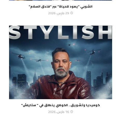
الشوبي “يعود للحياة” عبر “فندق السلام”
29 مارس، 2026
كوميديا وتشويق.. الخوضي ينطلق في ” ستايلش”
16 مارس، 2026