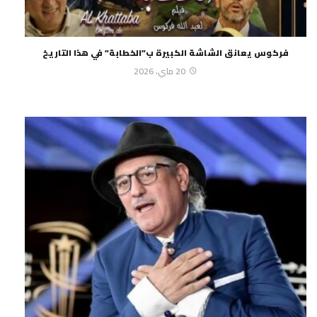
فركوس يعانق الشاشة الكبيرة ب”الخطابة” في هذا التاريخ
20 ماي، 2026