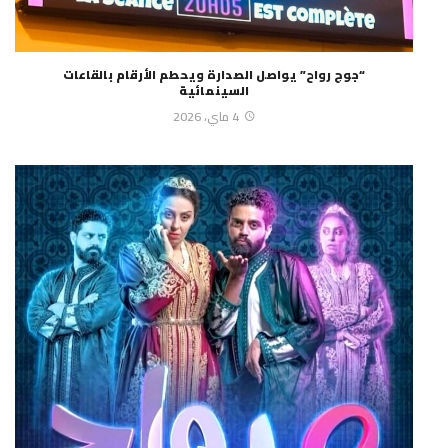
“جوج رواح” يواصل الصدارة ويحطم الأرقام بالقاعات
السينمائية
4 ماي، 2026