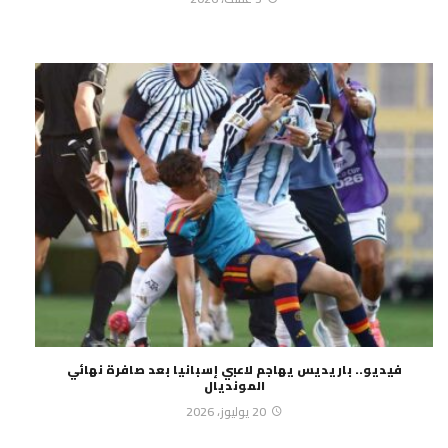
فيديو.. باريديس يهاجم لاعبي إسبانيا بعد صافرة نهائي
المونديال
20 يوليوز، 2026