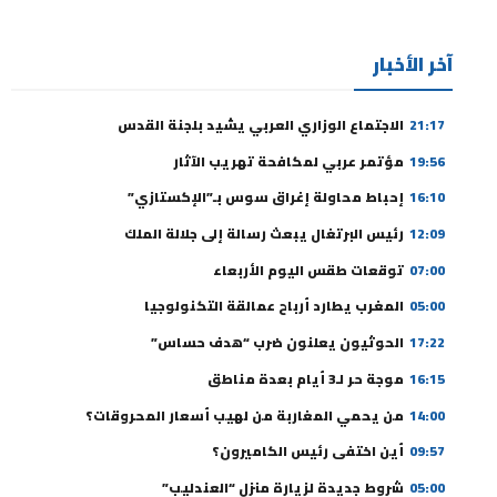
آخر الأخبار
21:17
الاجتماع الوزاري العربي يشيد بلجنة القدس
19:56
مؤتمر عربي لمكافحة تهريب الآثار
16:10
إحباط محاولة إغراق سوس بـ”الإكستازي”
12:09
رئيس البرتغال يبعث رسالة إلى جلالة الملك
07:00
توقعات طقس اليوم الأربعاء
05:00
المغرب يطارد أرباح عمالقة التكنولوجيا
17:22
الحوثيون يعلنون ضرب “هدف حساس”
16:15
موجة حر لـ3 أيام بعدة مناطق
14:00
من يحمي المغاربة من لهيب أسعار المحروقات؟
09:57
أين اختفى رئيس الكاميرون؟
05:00
شروط جديدة لزيارة منزل “العندليب”