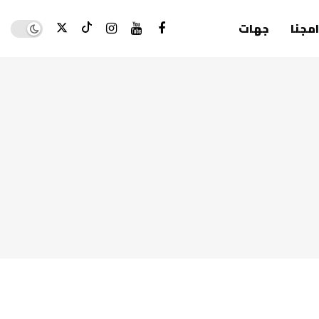
Dark mode
امجنا
جهات