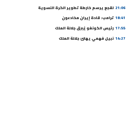
21:06
لقجع يرسم خارطة تطوير الكرة النسوية
18:41
ترامب: قادة إيران مخادعون
17:55
رئيس الكونغو يُبرق جلالة الملك
14:27
نبيل فهمي يهنئ جلالة الملك