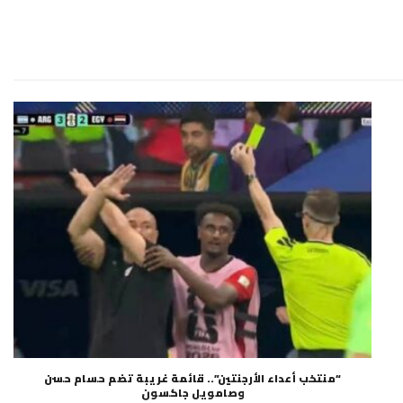
“منتخب أعداء الأرجنتين”.. قائمة غريبة تضم حسام حسن
وصامويل جاكسون