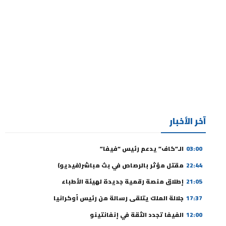
آخر الأخبار
03:00
الـ”كاف” يدعم رئيس “فيفا”
22:44
مقتل مؤثر بالرصاص في بث مباشر(فيديو)
21:05
إطلاق منصة رقمية جديدة لهيئة الأطباء
17:37
جلالة الملك يتلقى رسالة من رئيس أوكرانيا
12:00
الفيفا تجدد الثقة في إنفانتينو