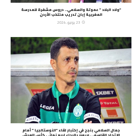
“ولاد البلاد ” عموتة والسلامي.. دروس مشفرة للمدرسة
المغربية إبان تدريب منتخب الأردن
23 يونيو، 2024
جمال السلامي بنجح في إختبار لقاء “النوستالجيا ” أمام
الإتحاد القاسمي ويعبر بالرجاء لربع نهائي كأس العرش