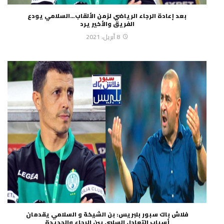
بعد إعادة الرجاء الرياضي لزمن الألقاب…السلامي يودع
الفريق والأخير يرد
8 أبريل، 2021
فلاش باك سبور بلبريس: بن الشيخة و السلامي يقدمان
أسباب التعادل السلبي بين الرجاء والجديدة