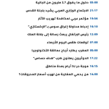
03:00
دخول ما يفوق 2,7 مليون من الجالية
21:17
الاجتماع الوزاري العربي يشيد بلجنة القدس
19:56
مؤتمر عربي لمكافحة تهريب الآثار
16:10
إحباط محاولة إغراق سوس بـ”الإكستازي”
12:09
رئيس البرتغال يبعث رسالة إلى جلالة الملك
07:00
توقعات طقس اليوم الأربعاء
05:00
المغرب يطارد أرباح عمالقة التكنولوجيا
17:22
الحوثيون يعلنون ضرب “هدف حساس”
16:15
موجة حر لـ3 أيام بعدة مناطق
14:00
من يحمي المغاربة من لهيب أسعار المحروقات؟