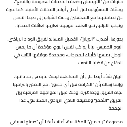
سنوات من “التهميش وضعف الخدمات العمومية والقمع”،
وحمّلت المسؤولية لمن أعطى أوامر التدخلات الأمنية. كما عبرت
عن تضامنهما مع المعتقلين ودعت الشباب إلى ضبط النفس
وتجنب الانزلاق نحو العنف، موجهة تعازيها لعائلات الضحايا.
بدورها، أصدرت “الوينرز”، الفصيل المساند لفريق الوداد الرياضي،
اليوم الخميس، بياناً يواكب نفس الروح، مؤكدة أن ما يمس
الوطن يمسها كأبناء للمدرجات، ومجددة موقفها الثابت في
الدفاع عن قضايا الشعب.
البيان شدّد أيضا على أن المقاطعة ليست غاية في حد ذاتها،
وإنما رسالة بأن “الكرامة قبل أي حضور”، مع التذكير بالتزامها
تجاه الفريق وجماهيره، وذلك قبيل المواجهة المرتقبة بين
الفريق “الأحمر” ومضيفه النادي الرياضي المكناسي، غدا
الجمعة.
مجموعة “ريد مين” المكناسية، أعلنت أيضا أن “صوتها سيبقى