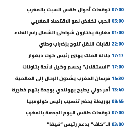
07:00
توقعات أحوال طقس السبت بالمغرب
05:00
الحرب تخفض نمو الاقتصاد المغربي
01:00
مغاربة يختارون شواطئ الشمال رغم الغلاء
22:00
نقابات النقل تلوح بإضراب وطني
17:17
جلالة الملك يهنئ رئيس كوت ديفوار
17:00
“الاستقلال” يحسم وكيل لائحة بتاونات
14:30
فرسان المغرب يشدون الرحال إلى العالمية
13:40
أمر دولي يطيح بهولندي بوجدة بتهم خطيرة
08:45
بوريطة يحضر تنصيب رئيس كولومبيا
07:00
توقعات طقس اليوم الجمعة بالمغرب
03:00
الـ”كاف” يدعم رئيس “فيفا”