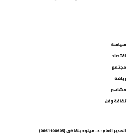
التصنيفات
سياسة
اقتصاد
مجتمع
رياضة
مشاهير
ثقافة وفن
إتصل بنا
المدير العام : د . ميلود بلقاضي (0661100605)