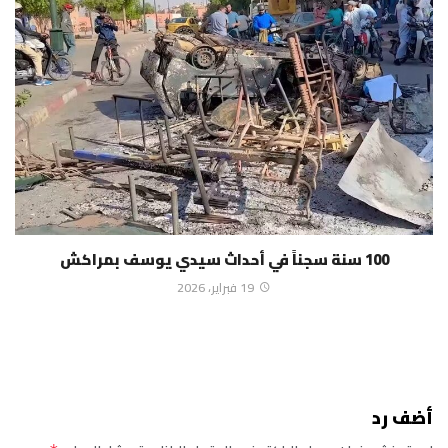
100 سنة سجناً في أحداث سيدي يوسف بمراكش
19 فبراير، 2026
أضف رد