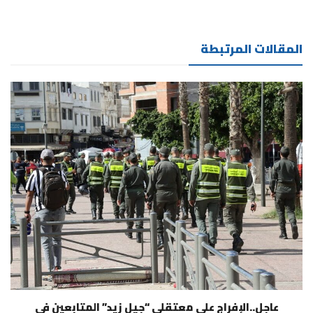
المقالات المرتبطة
عاجل..الإفراج على معتقلي “جيل زيد” المتابعين في